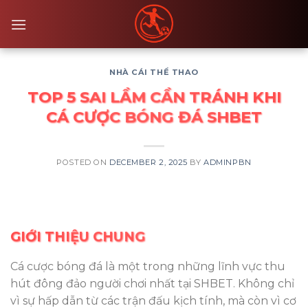
Skip
to
content
NHÀ CÁI THỂ THAO
TOP 5 SAI LẦM CẦN TRÁNH KHI
CÁ CƯỢC BÓNG ĐÁ SHBET
POSTED ON
DECEMBER 2, 2025
BY
ADMINPBN
GIỚI THIỆU CHUNG
Cá cược bóng đá là một trong những lĩnh vực thu
hút đông đảo người chơi nhất tại SHBET. Không chỉ
vì sự hấp dẫn từ các trận đấu kịch tính, mà còn vì cơ