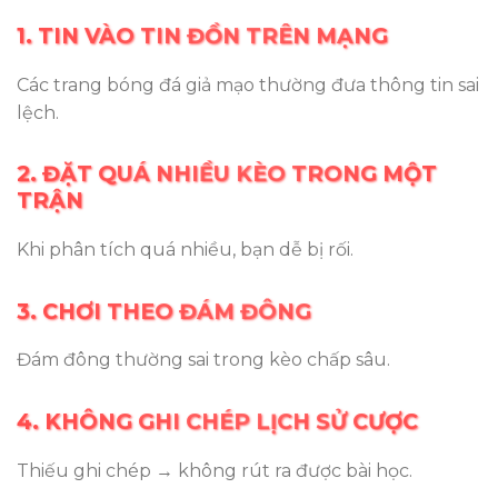
1. TIN VÀO TIN ĐỒN TRÊN MẠNG
Các trang bóng đá giả mạo thường đưa thông tin sai
lệch.
2. ĐẶT QUÁ NHIỀU KÈO TRONG MỘT
TRẬN
Khi phân tích quá nhiều, bạn dễ bị rối.
3. CHƠI THEO ĐÁM ĐÔNG
Đám đông thường sai trong kèo chấp sâu.
4. KHÔNG GHI CHÉP LỊCH SỬ CƯỢC
Thiếu ghi chép → không rút ra được bài học.