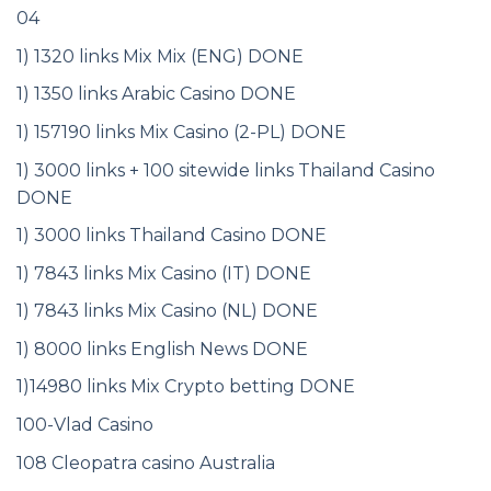
04
1) 1320 links Mix Mix (ENG) DONE
1) 1350 links Arabic Casino DONE
1) 157190 links Mix Casino (2-PL) DONE
1) 3000 links + 100 sitewide links Thailand Casino
DONE
1) 3000 links Thailand Casino DONE
1) 7843 links Mix Casino (IT) DONE
1) 7843 links Mix Casino (NL) DONE
1) 8000 links English News DONE
1)14980 links Mix Crypto betting DONE
100-Vlad Casino
108 Cleopatra casino Australia