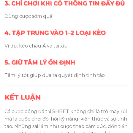
3. CHỈ CHƠI KHI CÓ THÔNG TIN ĐẦY ĐỦ
Đừng cược sớm quá.
4. TẬP TRUNG VÀO 1–2 LOẠI KÈO
Ví dụ: kèo châu Á và tài xỉu.
5. GIỮ TÂM LÝ ỔN ĐỊNH
Tâm lý tốt giúp đưa ra quyết định tỉnh táo.
KẾT LUẬN
Cá cược bóng đá tại SHBET không chỉ là trò may rủi
mà là cuộc chơi đòi hỏi kỹ năng, kiến thức và sự tỉnh
táo. Những sai lầm như cược theo cảm xúc, dồn tiền