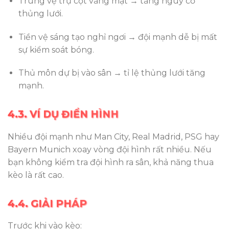
Trung vệ trụ cột vắng mặt → tăng nguy cơ
thủng lưới.
Tiền vệ sáng tạo nghỉ ngơi → đội mạnh dễ bị mất
sự kiểm soát bóng.
Thủ môn dự bị vào sân → tỉ lệ thủng lưới tăng
mạnh.
4.3. VÍ DỤ ĐIỂN HÌNH
Nhiều đội mạnh như Man City, Real Madrid, PSG hay
Bayern Munich xoay vòng đội hình rất nhiều. Nếu
bạn không kiểm tra đội hình ra sân, khả năng thua
kèo là rất cao.
4.4. GIẢI PHÁP
Trước khi vào kèo: