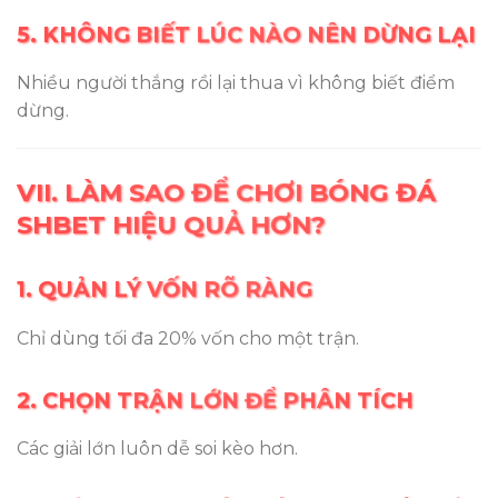
5. KHÔNG BIẾT LÚC NÀO NÊN DỪNG LẠI
Nhiều người thắng rồi lại thua vì không biết điểm
dừng.
VII. LÀM SAO ĐỂ CHƠI BÓNG ĐÁ
SHBET HIỆU QUẢ HƠN?
1. QUẢN LÝ VỐN RÕ RÀNG
Chỉ dùng tối đa 20% vốn cho một trận.
2. CHỌN TRẬN LỚN ĐỂ PHÂN TÍCH
Các giải lớn luôn dễ soi kèo hơn.