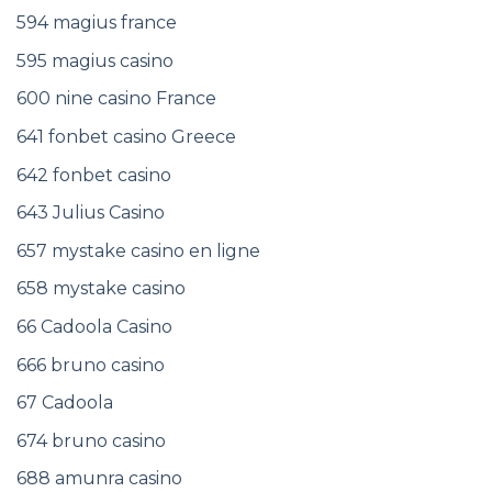
594 magius france
595 magius casino
600 nine casino France
641 fonbet casino Greece
642 fonbet casino
643 Julius Casino
657 mystake casino en ligne
658 mystake casino
66 Cadoola Casino
666 bruno casino
67 Cadoola
674 bruno casino
688 amunra casino