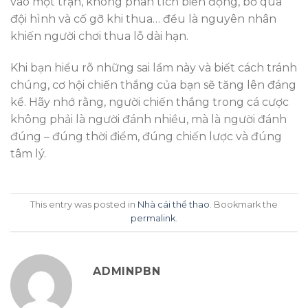
vào một trận, không phân tích biến động, bỏ qua
đội hình và cố gỡ khi thua… đều là nguyên nhân
khiến người chơi thua lỗ dài hạn.
Khi bạn hiểu rõ những sai lầm này và biết cách tránh
chúng, cơ hội chiến thắng của bạn sẽ tăng lên đáng
kể. Hãy nhớ rằng, người chiến thắng trong cá cược
không phải là người đánh nhiều, mà là người đánh
đúng – đúng thời điểm, đúng chiến lược và đúng
tâm lý.
This entry was posted in
Nhà cái thể thao
. Bookmark the
permalink
.
ADMINPBN