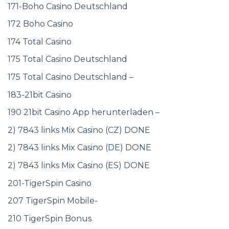
171-Boho Casino Deutschland
172 Boho Casino
174 Total Casino
175 Total Casino Deutschland
175 Total Casino Deutschland –
183-21bit Casino
190 21bit Casino App herunterladen –
2) 7843 links Mix Casino (CZ) DONE
2) 7843 links Mix Casino (DE) DONE
2) 7843 links Mix Casino (ES) DONE
201-TigerSpin Casino
207 TigerSpin Mobile-
210 TigerSpin Bonus