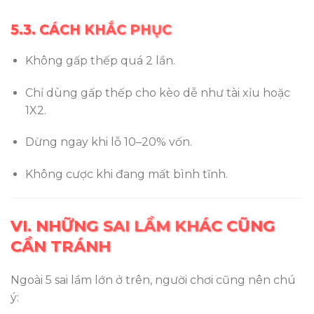
5.3. CÁCH KHẮC PHỤC
Không gấp thếp quá 2 lần.
Chỉ dùng gấp thếp cho kèo dễ như tài xỉu hoặc
1X2.
Dừng ngay khi lỗ 10–20% vốn.
Không cược khi đang mất bình tĩnh.
VI. NHỮNG SAI LẦM KHÁC CŨNG
CẦN TRÁNH
Ngoài 5 sai lầm lớn ở trên, người chơi cũng nên chú
ý: