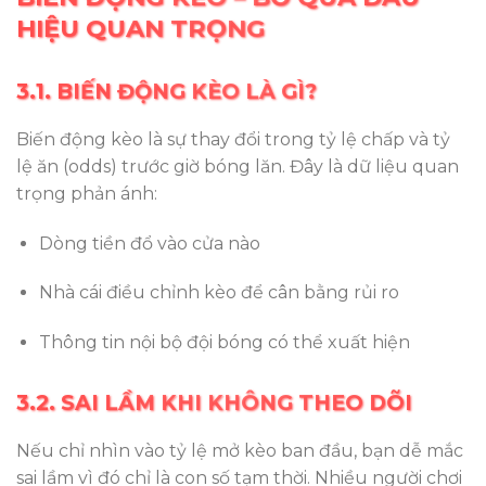
HIỆU QUAN TRỌNG
3.1. BIẾN ĐỘNG KÈO LÀ GÌ?
Biến động kèo là sự thay đổi trong tỷ lệ chấp và tỷ
lệ ăn (odds) trước giờ bóng lăn. Đây là dữ liệu quan
trọng phản ánh:
Dòng tiền đổ vào cửa nào
Nhà cái điều chỉnh kèo để cân bằng rủi ro
Thông tin nội bộ đội bóng có thể xuất hiện
3.2. SAI LẦM KHI KHÔNG THEO DÕI
Nếu chỉ nhìn vào tỷ lệ mở kèo ban đầu, bạn dễ mắc
sai lầm vì đó chỉ là con số tạm thời. Nhiều người chơi