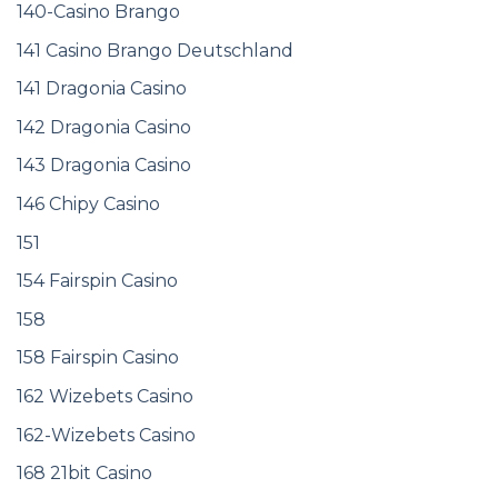
140-Casino Brango
141 Casino Brango Deutschland
141 Dragonia Casino
142 Dragonia Casino
143 Dragonia Casino
146 Chipy Casino
151
154 Fairspin Casino
158
158 Fairspin Casino
162 Wizebets Casino
162-Wizebets Casino
168 21bit Casino