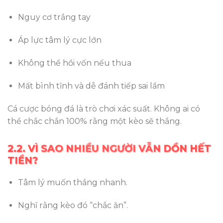
Nguy cơ trắng tay
Áp lực tâm lý cực lớn
Không thể hồi vốn nếu thua
Mất bình tĩnh và dễ đánh tiếp sai lầm
Cá cược bóng đá là trò chơi xác suất. Không ai có
thể chắc chắn 100% rằng một kèo sẽ thắng.
2.2. VÌ SAO NHIỀU NGƯỜI VẪN DỒN HẾT
TIỀN?
Tâm lý muốn thắng nhanh.
Nghĩ rằng kèo đó “chắc ăn”.