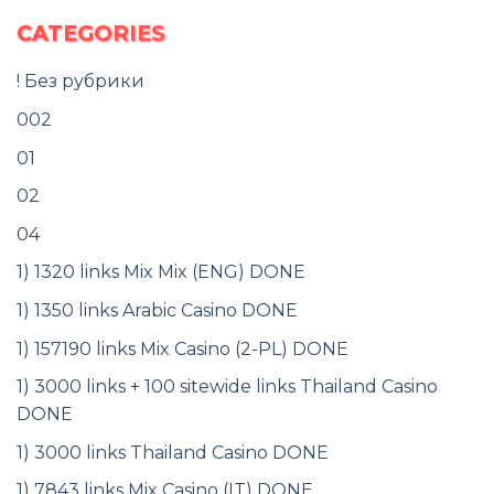
CATEGORIES
! Без рубрики
002
01
02
04
1) 1320 links Mix Mix (ENG) DONE
1) 1350 links Arabic Casino DONE
1) 157190 links Mix Casino (2-PL) DONE
1) 3000 links + 100 sitewide links Thailand Casino
DONE
1) 3000 links Thailand Casino DONE
1) 7843 links Mix Casino (IT) DONE