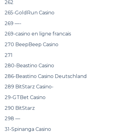
262
265-GoldRun Casino
269 —-
269-casino en ligne francais
270 BeepBeep Casino
271
280-Beastino Casino
286-Beastino Casino Deutschland
289 BitStarz Casino-
29-GTBet Casino
290 BitStarz
298 —
31-Spinanga Casino