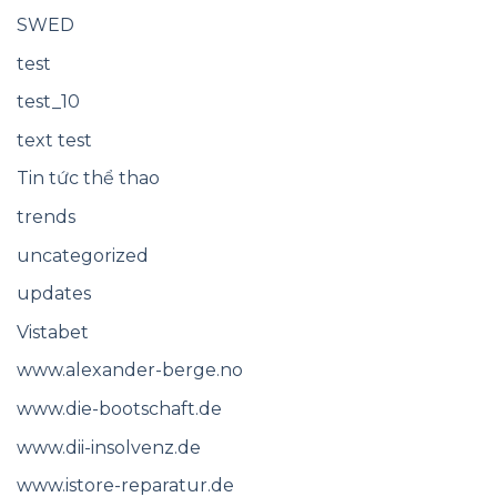
SWED
test
test_10
text test
Tin tức thể thao
trends
uncategorized
updates
Vistabet
www.alexander-berge.no
www.die-bootschaft.de
www.dii-insolvenz.de
www.istore-reparatur.de