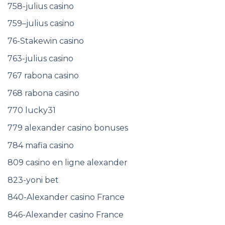
758-julius casino
759–julius casino
76-Stakewin casino
763-julius casino
767 rabona casino
768 rabona casino
770 lucky31
779 alexander casino bonuses
784 mafia casino
809 casino en ligne alexander
823-yoni bet
840-Alexander casino France
846-Alexander casino France