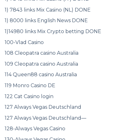
1) 7843 links Mix Casino (NL) DONE
1) 8000 links English News DONE
1)14980 links Mix Crypto betting DONE
100-Vlad Casino
108 Cleopatra casino Australia
109 Cleopatra casino Australia
114 Queen88 casino Australia
119 Monro Casino DE
122 Cat Casino login
127 Always Vegas Deutschland
127 Always Vegas Deutschland—
128-Always Vegas Casino
130-Always Vegas Casino