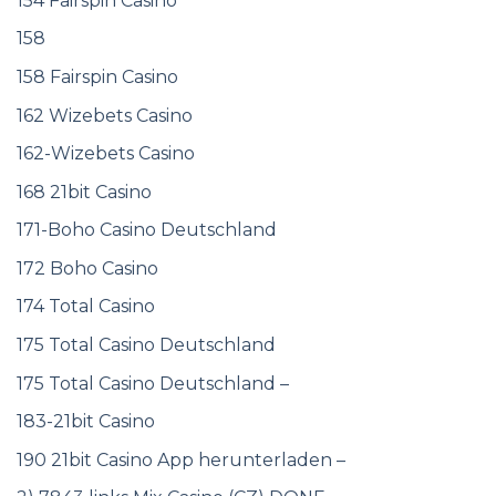
154 Fairspin Casino
158
158 Fairspin Casino
162 Wizebets Casino
162-Wizebets Casino
168 21bit Casino
171-Boho Casino Deutschland
172 Boho Casino
174 Total Casino
175 Total Casino Deutschland
175 Total Casino Deutschland –
183-21bit Casino
190 21bit Casino App herunterladen –