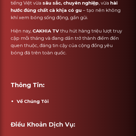
tiếng Việt vừa
sâu sắc, chuyên nghiệp
, vừa
hài
hước đúng chất cà khịa có gu
– tạo nên không
khí xem bóng sống động, gần gũi.
Hiện nay,
CAKHIA TV
thu hút hàng triệu lượt truy
cập mỗi tháng và đang dần trở thành điểm đến
quen thuộc, đáng tin cậy của cộng đồng yêu
bóng đá trên toàn quốc.
Thông Tin:
Về Chúng Tôi
Điều Khoản Dịch Vụ: