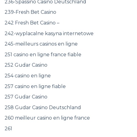
236-Spassino Casino Deutschland
239-Fresh Bet Casino
242 Fresh Bet Casino –
242-wyplacalne kasyna internetowe
245-meilleurs casinos en ligne
251 casino en ligne france fiable
252 Gudar Casino
254 casino en ligne
257 casino en ligne fiable
257 Gudar Casino
258 Gudar Casino Deutschland
260 meilleur casino en ligne france
261