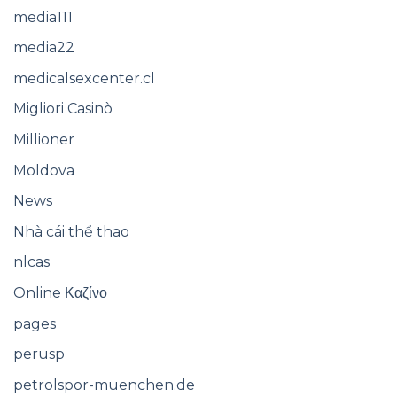
media111
media22
medicalsexcenter.cl
Migliori Casinò
Millioner
Moldova
News
Nhà cái thể thao
nlcas
Online Καζίνο
pages
perusp
petrolspor-muenchen.de