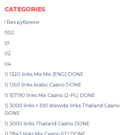
CATEGORIES
! Без рубрики
002
01
02
04
1) 1320 links Mix Mix (ENG) DONE
1) 1350 links Arabic Casino DONE
1) 157190 links Mix Casino (2-PL) DONE
1) 3000 links + 100 sitewide links Thailand Casino
DONE
1) 3000 links Thailand Casino DONE
1) 7843 links Mix Casino (IT) DONE