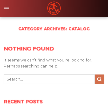
Skip
to
content
CATEGORY ARCHIVES:
CATALOG
NOTHING FOUND
It seems we can’t find what you’re looking for.
Perhaps searching can help.
RECENT POSTS