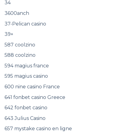
34
3600anch
37-Pelican casino
39+
587 coolzino
588 coolzino
594 magius france
595 magius casino
600 nine casino France
641 fonbet casino Greece
642 fonbet casino
643 Julius Casino
657 mystake casino en ligne