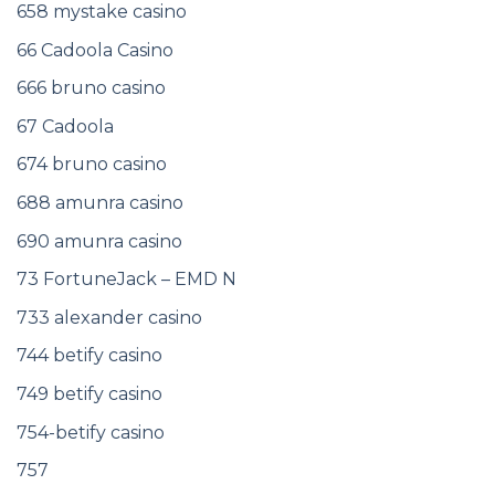
658 mystake casino
66 Cadoola Casino
666 bruno casino
67 Cadoola
674 bruno casino
688 amunra casino
690 amunra casino
73 FortuneJack – EMD N
733 alexander casino
744 betify casino
749 betify casino
754-betify casino
757