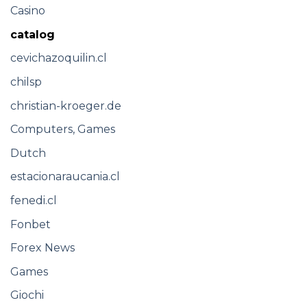
Casino
catalog
cevichazoquilin.cl
chilsp
christian-kroeger.de
Computers, Games
Dutch
estacionaraucania.cl
fenedi.cl
Fonbet
Forex News
Games
Giochi