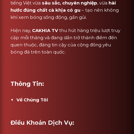
tiếng Việt vừa
sâu sắc, chuyên nghiệp
, vừa
hài
hước đúng chất cà khịa có gu
– tạo nên không
khí xem bóng sống động, gần gũi.
Hiện nay,
CAKHIA TV
thu hút hàng triệu lượt truy
cập mỗi tháng và đang dần trở thành điểm đến
quen thuộc, đáng tin cậy của cộng đồng yêu
bóng đá trên toàn quốc.
Thông Tin:
Về Chúng Tôi
Điều Khoản Dịch Vụ: