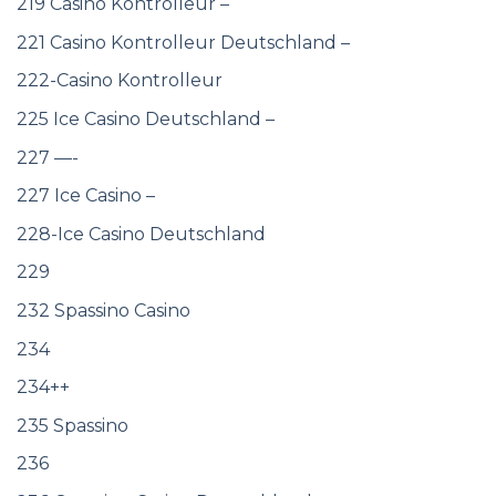
219 Casino Kontrolleur –
221 Casino Kontrolleur Deutschland –
222-Casino Kontrolleur
225 Ice Casino Deutschland –
227 —-
227 Ice Casino –
228-Ice Casino Deutschland
229
232 Spassino Casino
234
234++
235 Spassino
236