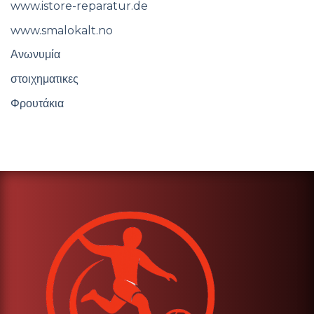
www.istore-reparatur.de
www.smalokalt.no
Ανωνυμία
στοιχηματικες
Φρουτάκια