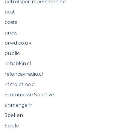
petrolspor-muenchen.de
post
posts
press
prwd.co.uk
public
rehabkin.cl
reloncaviradio.cl
ritmolatino.cl
Scommesse Sportive
sinmanga.fr
Spellen
Spiele