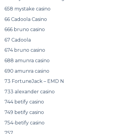
658 mystake casino
66 Cadoola Casino
666 bruno casino
67 Cadoola
674 bruno casino
688 amunra casino
690 amunra casino
73 FortuneJack – EMD N
733 alexander casino
744 betify casino
749 betify casino
754-betify casino
757