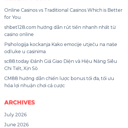
Online Casinos vs Traditional Casinos Which is Better
for You
shbet128.com hướng dẫn rút tiền nhanh nhất từ
casino online
Psihologija kockanja Kako emocije utječu na naše
odluke u casinima
sc88.today Đánh Giá Giao Diện và Hiệu Năng Siêu
Chi Tiết, Xịn Sò
CM88 hướng dẫn chiến lược bonus tối đa, tối ưu
hóa lợi nhuận chơi cá cược
ARCHIVES
July 2026
June 2026