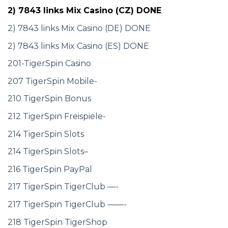
2) 7843 links Mix Casino (CZ) DONE
2) 7843 links Mix Casino (DE) DONE
2) 7843 links Mix Casino (ES) DONE
201-TigerSpin Casino
207 TigerSpin Mobile-
210 TigerSpin Bonus
212 TigerSpin Freispiele-
214 TigerSpin Slots
214 TigerSpin Slots–
216 TigerSpin PayPal
217 TigerSpin TigerClub —-
217 TigerSpin TigerClub ——-
218 TigerSpin TigerShop