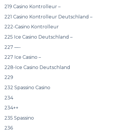
219 Casino Kontrolleur –
221 Casino Kontrolleur Deutschland –
222-Casino Kontrolleur
225 Ice Casino Deutschland –
227 —-
227 Ice Casino –
228-Ice Casino Deutschland
229
232 Spassino Casino
234
234++
235 Spassino
236