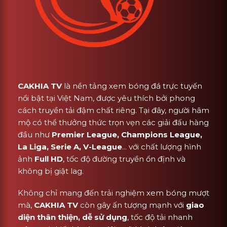
CAKHIA TV
là nền tảng xem bóng đá trực tuyến
nổi bật tại Việt Nam, được yêu thích bởi phong
cách truyền tải đậm chất riêng. Tại đây, người hâm
mộ có thể thưởng thức trọn vẹn các giải đấu hàng
đầu như
Premier League, Champions League,
La Liga, Serie A, V-League
... với chất lượng hình
ảnh
Full HD
, tốc độ đường truyền ổn định và
không bị giật lag.
Không chỉ mang đến trải nghiệm xem bóng mượt
mà,
CAKHIA TV
còn gây ấn tượng mạnh với
giao
diện thân thiện, dễ sử dụng
, tốc độ tải nhanh