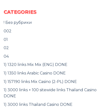
CATEGORIES
! Без рубрики
002
01
02
04
1) 1320 links Mix Mix (ENG) DONE
1) 1350 links Arabic Casino DONE
1) 157190 links Mix Casino (2-PL) DONE
1) 3000 links + 100 sitewide links Thailand Casino
DONE
1) 3000 links Thailand Casino DONE