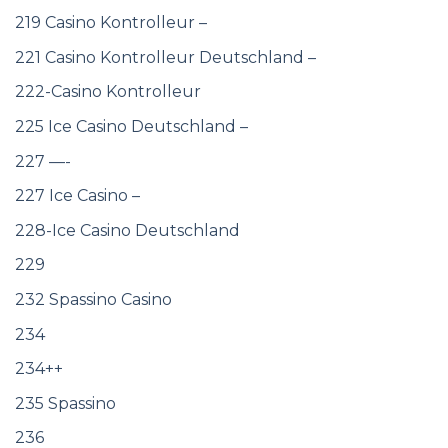
219 Casino Kontrolleur –
221 Casino Kontrolleur Deutschland –
222-Casino Kontrolleur
225 Ice Casino Deutschland –
227 —-
227 Ice Casino –
228-Ice Casino Deutschland
229
232 Spassino Casino
234
234++
235 Spassino
236