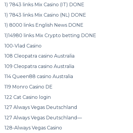
1) 7843 links Mix Casino (IT) DONE
1) 7843 links Mix Casino (NL) DONE
1) 8000 links English News DONE
1)14980 links Mix Crypto betting DONE
100-Vlad Casino
108 Cleopatra casino Australia
109 Cleopatra casino Australia
114 Queen88 casino Australia
119 Monro Casino DE
122 Cat Casino login
127 Always Vegas Deutschland
127 Always Vegas Deutschland—
128-Always Vegas Casino