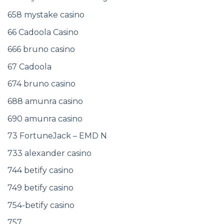
658 mystake casino
66 Cadoola Casino
666 bruno casino
67 Cadoola
674 bruno casino
688 amunra casino
690 amunra casino
73 FortuneJack – EMD N
733 alexander casino
744 betify casino
749 betify casino
754-betify casino
757