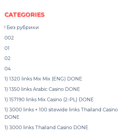
CATEGORIES
! Без рубрики
002
01
02
04
1) 1320 links Mix Mix (ENG) DONE
1) 1350 links Arabic Casino DONE
1) 157190 links Mix Casino (2-PL) DONE
1) 3000 links + 100 sitewide links Thailand Casino
DONE
1) 3000 links Thailand Casino DONE