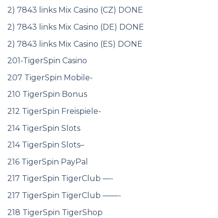
2) 7843 links Mix Casino (CZ) DONE
2) 7843 links Mix Casino (DE) DONE
2) 7843 links Mix Casino (ES) DONE
201-TigerSpin Casino
207 TigerSpin Mobile-
210 TigerSpin Bonus
212 TigerSpin Freispiele-
214 TigerSpin Slots
214 TigerSpin Slots–
216 TigerSpin PayPal
217 TigerSpin TigerClub —-
217 TigerSpin TigerClub ——-
218 TigerSpin TigerShop