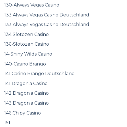
130-Always Vegas Casino
133 Always Vegas Casino Deutschland
133 Always Vegas Casino Deutschland–
134 Slotozen Casino
136-Slotozen Casino
14-Shiny Wilds Casino
140-Casino Brango
141 Casino Brango Deutschland
141 Dragonia Casino
142 Dragonia Casino
143 Dragonia Casino
146 Chipy Casino
151