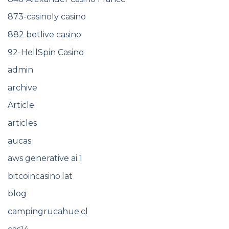
873-casinoly casino
882 betlive casino
92-HellSpin Casino
admin
archive
Article
articles
aucas
aws generative ai 1
bitcoincasino.lat
blog
campingrucahue.cl