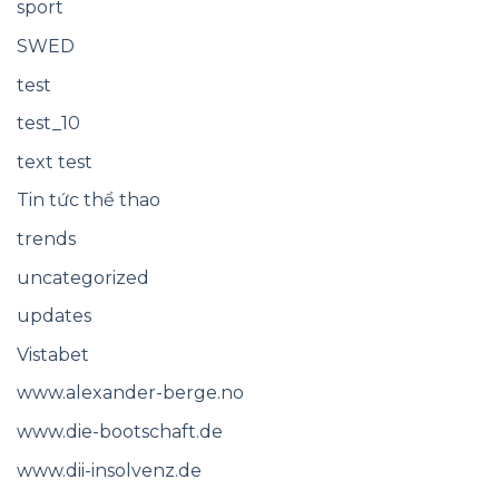
sport
SWED
test
test_10
text test
Tin tức thể thao
trends
uncategorized
updates
Vistabet
www.alexander-berge.no
www.die-bootschaft.de
www.dii-insolvenz.de