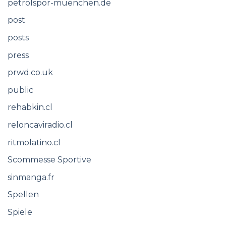
petrolspor-muenchen.de
post
posts
press
prwd.co.uk
public
rehabkin.cl
reloncaviradio.cl
ritmolatino.cl
Scommesse Sportive
sinmanga.fr
Spellen
Spiele