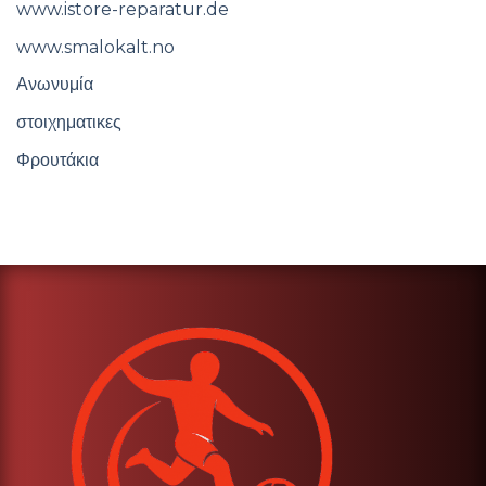
www.istore-reparatur.de
www.smalokalt.no
Ανωνυμία
στοιχηματικες
Φρουτάκια