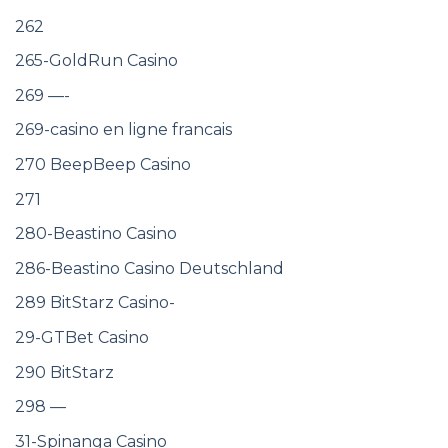
262
265-GoldRun Casino
269 —-
269-casino en ligne francais
270 BeepBeep Casino
271
280-Beastino Casino
286-Beastino Casino Deutschland
289 BitStarz Casino-
29-GTBet Casino
290 BitStarz
298 —
31-Spinanga Casino