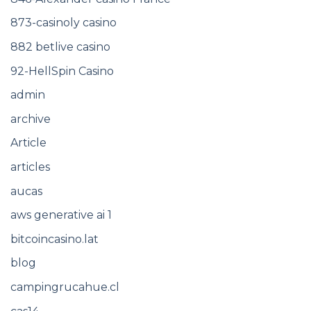
873-casinoly casino
882 betlive casino
92-HellSpin Casino
admin
archive
Article
articles
aucas
aws generative ai 1
bitcoincasino.lat
blog
campingrucahue.cl