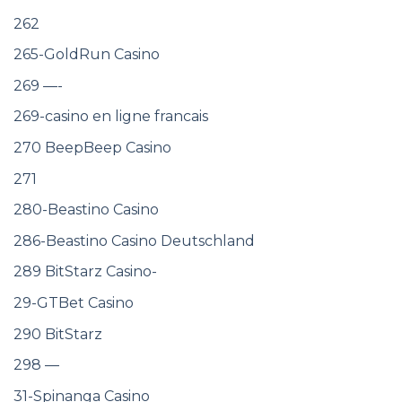
262
265-GoldRun Casino
269 —-
269-casino en ligne francais
270 BeepBeep Casino
271
280-Beastino Casino
286-Beastino Casino Deutschland
289 BitStarz Casino-
29-GTBet Casino
290 BitStarz
298 —
31-Spinanga Casino