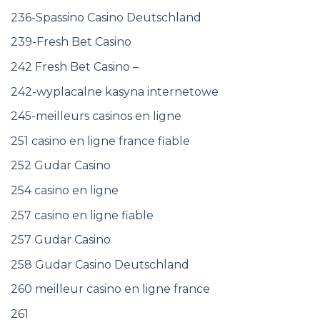
236-Spassino Casino Deutschland
239-Fresh Bet Casino
242 Fresh Bet Casino –
242-wyplacalne kasyna internetowe
245-meilleurs casinos en ligne
251 casino en ligne france fiable
252 Gudar Casino
254 casino en ligne
257 casino en ligne fiable
257 Gudar Casino
258 Gudar Casino Deutschland
260 meilleur casino en ligne france
261