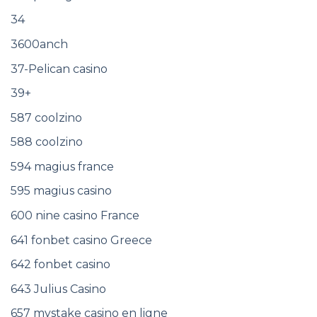
34
3600anch
37-Pelican casino
39+
587 coolzino
588 coolzino
594 magius france
595 magius casino
600 nine casino France
641 fonbet casino Greece
642 fonbet casino
643 Julius Casino
657 mystake casino en ligne