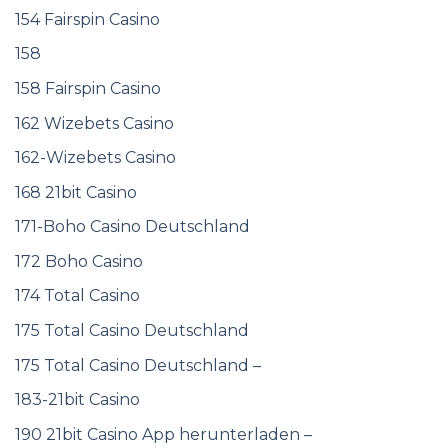
154 Fairspin Casino
158
158 Fairspin Casino
162 Wizebets Casino
162-Wizebets Casino
168 21bit Casino
171-Boho Casino Deutschland
172 Boho Casino
174 Total Casino
175 Total Casino Deutschland
175 Total Casino Deutschland –
183-21bit Casino
190 21bit Casino App herunterladen –