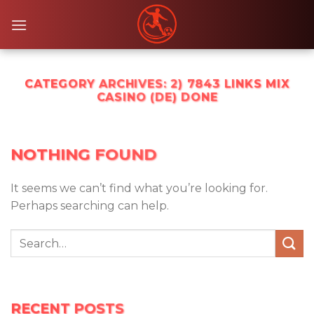
Skip
to
content
CATEGORY ARCHIVES:
2) 7843 LINKS MIX
CASINO (DE) DONE
NOTHING FOUND
It seems we can’t find what you’re looking for.
Perhaps searching can help.
RECENT POSTS