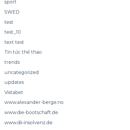
sport
SWED
test
test_10
text test
Tin tức thể thao
trends
uncategorized
updates
Vistabet
www.alexander-berge.no
www.die-bootschaft.de
www.dii-insolvenz.de