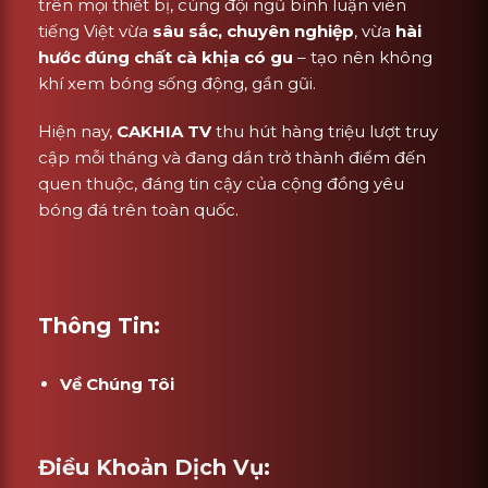
trên mọi thiết bị, cùng đội ngũ bình luận viên
tiếng Việt vừa
sâu sắc, chuyên nghiệp
, vừa
hài
hước đúng chất cà khịa có gu
– tạo nên không
khí xem bóng sống động, gần gũi.
Hiện nay,
CAKHIA TV
thu hút hàng triệu lượt truy
cập mỗi tháng và đang dần trở thành điểm đến
quen thuộc, đáng tin cậy của cộng đồng yêu
bóng đá trên toàn quốc.
Thông Tin:
Về Chúng Tôi
Điều Khoản Dịch Vụ: