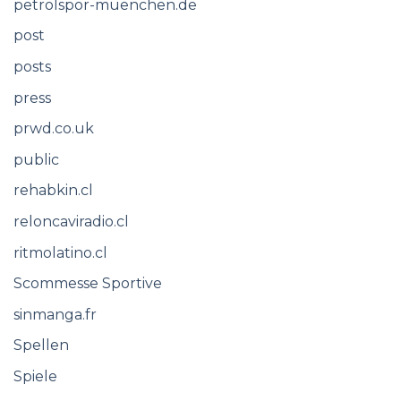
petrolspor-muenchen.de
post
posts
press
prwd.co.uk
public
rehabkin.cl
reloncaviradio.cl
ritmolatino.cl
Scommesse Sportive
sinmanga.fr
Spellen
Spiele