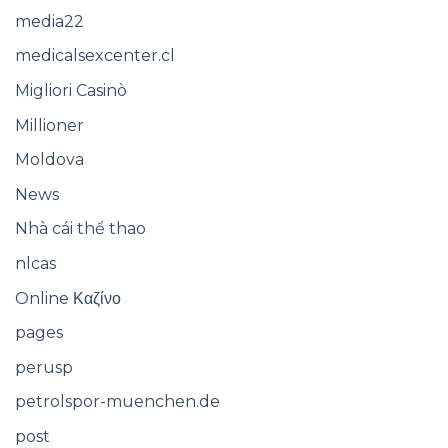
media22
medicalsexcenter.cl
Migliori Casinò
Millioner
Moldova
News
Nhà cái thể thao
nlcas
Online Καζίνο
pages
perusp
petrolspor-muenchen.de
post