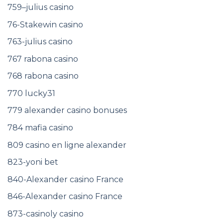
759–julius casino
76-Stakewin casino
763-julius casino
767 rabona casino
768 rabona casino
770 lucky31
779 alexander casino bonuses
784 mafia casino
809 casino en ligne alexander
823-yoni bet
840-Alexander casino France
846-Alexander casino France
873-casinoly casino