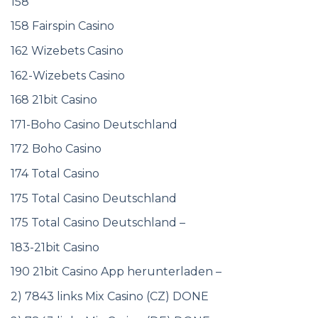
158
158 Fairspin Casino
162 Wizebets Casino
162-Wizebets Casino
168 21bit Casino
171-Boho Casino Deutschland
172 Boho Casino
174 Total Casino
175 Total Casino Deutschland
175 Total Casino Deutschland –
183-21bit Casino
190 21bit Casino App herunterladen –
2) 7843 links Mix Casino (CZ) DONE