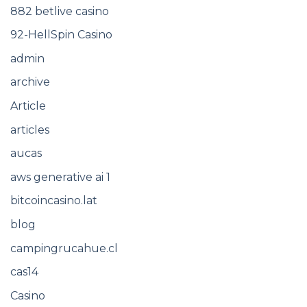
882 betlive casino
92-HellSpin Casino
admin
archive
Article
articles
aucas
aws generative ai 1
bitcoincasino.lat
blog
campingrucahue.cl
cas14
Casino