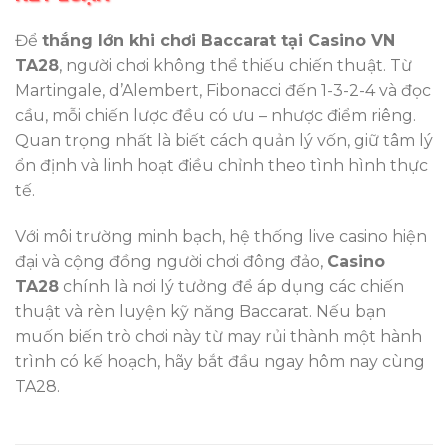
Để
thắng lớn khi chơi Baccarat tại Casino VN
TA28
, người chơi không thể thiếu chiến thuật. Từ
Martingale, d’Alembert, Fibonacci đến 1-3-2-4 và đọc
cầu, mỗi chiến lược đều có ưu – nhược điểm riêng.
Quan trọng nhất là biết cách quản lý vốn, giữ tâm lý
ổn định và linh hoạt điều chỉnh theo tình hình thực
tế.
Với môi trường minh bạch, hệ thống live casino hiện
đại và cộng đồng người chơi đông đảo,
Casino
TA28
chính là nơi lý tưởng để áp dụng các chiến
thuật và rèn luyện kỹ năng Baccarat. Nếu bạn
muốn biến trò chơi này từ may rủi thành một hành
trình có kế hoạch, hãy bắt đầu ngay hôm nay cùng
TA28.