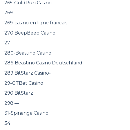
265-GoldRun Casino
269 —-
269-casino en ligne francais
270 BeepBeep Casino
271
280-Beastino Casino
286-Beastino Casino Deutschland
289 BitStarz Casino-
29-GTBet Casino
290 BitStarz
298 —
31-Spinanga Casino
34