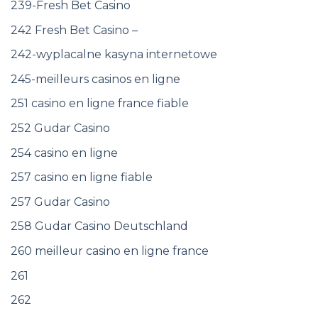
239-Fresh Bet Casino
242 Fresh Bet Casino –
242-wyplacalne kasyna internetowe
245-meilleurs casinos en ligne
251 casino en ligne france fiable
252 Gudar Casino
254 casino en ligne
257 casino en ligne fiable
257 Gudar Casino
258 Gudar Casino Deutschland
260 meilleur casino en ligne france
261
262