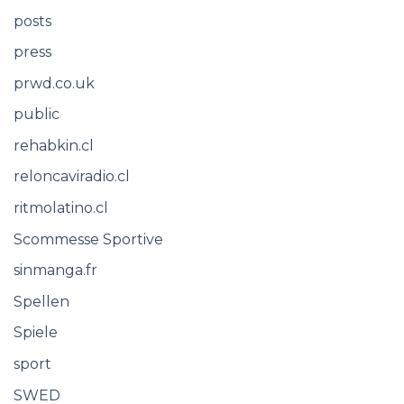
posts
press
prwd.co.uk
public
rehabkin.cl
reloncaviradio.cl
ritmolatino.cl
Scommesse Sportive
sinmanga.fr
Spellen
Spiele
sport
SWED