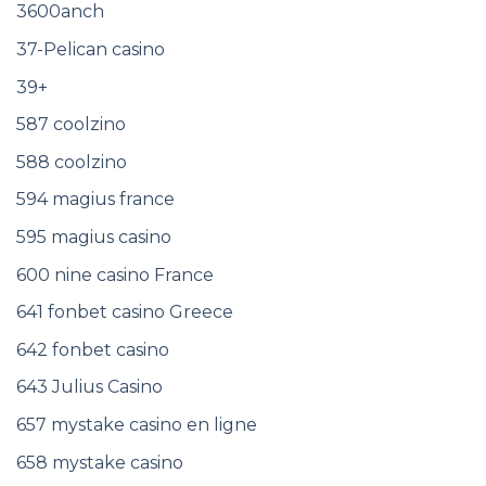
3600anch
37-Pelican casino
39+
587 coolzino
588 coolzino
594 magius france
595 magius casino
600 nine casino France
641 fonbet casino Greece
642 fonbet casino
643 Julius Casino
657 mystake casino en ligne
658 mystake casino