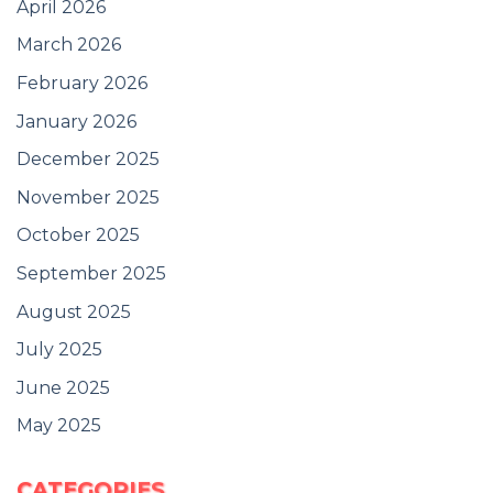
April 2026
March 2026
February 2026
January 2026
December 2025
November 2025
October 2025
September 2025
August 2025
July 2025
June 2025
May 2025
CATEGORIES