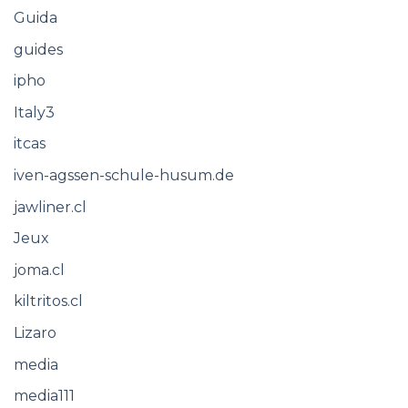
Guida
guides
ipho
Italy3
itcas
iven-agssen-schule-husum.de
jawliner.cl
Jeux
joma.cl
kiltritos.cl
Lizaro
media
media111