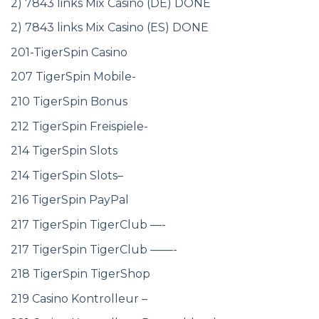
2) 7843 links Mix Casino (DE) DONE
2) 7843 links Mix Casino (ES) DONE
201-TigerSpin Casino
207 TigerSpin Mobile-
210 TigerSpin Bonus
212 TigerSpin Freispiele-
214 TigerSpin Slots
214 TigerSpin Slots–
216 TigerSpin PayPal
217 TigerSpin TigerClub —-
217 TigerSpin TigerClub ——-
218 TigerSpin TigerShop
219 Casino Kontrolleur –