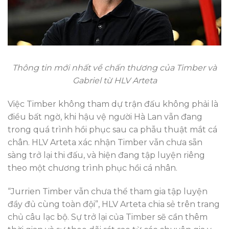
Thông tin mới nhất về chấn thương của Timber và
Gabriel từ HLV Arteta
Việc Timber không tham dự trận đấu không phải là
điều bất ngờ, khi hậu vệ người Hà Lan vẫn đang
trong quá trình hồi phục sau ca phẫu thuật mắt cá
chân. HLV Arteta xác nhận Timber vẫn chưa sẵn
sàng trở lại thi đấu, và hiện đang tập luyện riêng
theo một chương trình phục hồi cá nhân.
“Jurrien Timber vẫn chưa thể tham gia tập luyện
đầy đủ cùng toàn đội”, HLV Arteta chia sẻ trên trang
chủ câu lạc bộ. Sự trở lại của Timber sẽ cần thêm