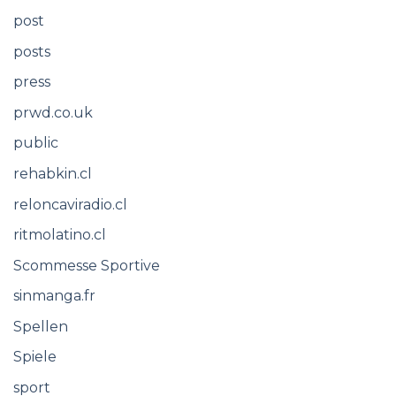
post
posts
press
prwd.co.uk
public
rehabkin.cl
reloncaviradio.cl
ritmolatino.cl
Scommesse Sportive
sinmanga.fr
Spellen
Spiele
sport