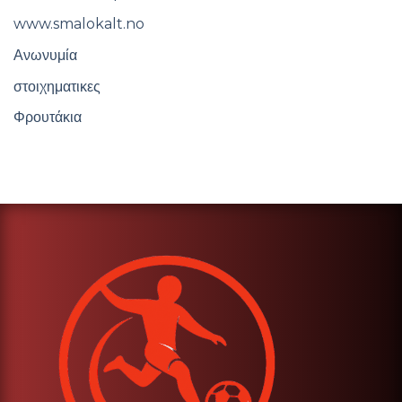
www.smalokalt.no
Ανωνυμία
στοιχηματικες
Φρουτάκια