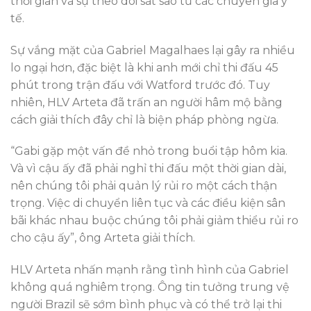
thời gian và sự theo dõi sát sao từ các chuyên gia y
tế.
Sự vắng mặt của Gabriel Magalhaes lại gây ra nhiều
lo ngại hơn, đặc biệt là khi anh mới chỉ thi đấu 45
phút trong trận đấu với Watford trước đó. Tuy
nhiên, HLV Arteta đã trấn an người hâm mộ bằng
cách giải thích đây chỉ là biện pháp phòng ngừa.
“Gabi gặp một vấn đề nhỏ trong buổi tập hôm kia.
Và vì cậu ấy đã phải nghỉ thi đấu một thời gian dài,
nên chúng tôi phải quản lý rủi ro một cách thận
trọng. Việc di chuyển liên tục và các điều kiện sân
bãi khác nhau buộc chúng tôi phải giảm thiểu rủi ro
cho cậu ấy”, ông Arteta giải thích.
HLV Arteta nhấn mạnh rằng tình hình của Gabriel
không quá nghiêm trọng. Ông tin tưởng trung vệ
người Brazil sẽ sớm bình phục và có thể trở lại thi