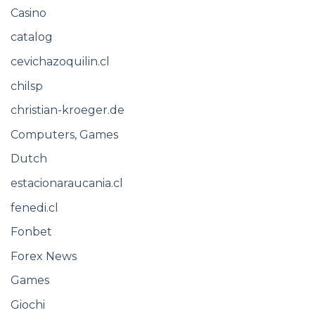
Casino
catalog
cevichazoquilin.cl
chilsp
christian-kroeger.de
Computers, Games
Dutch
estacionaraucania.cl
fenedi.cl
Fonbet
Forex News
Games
Giochi