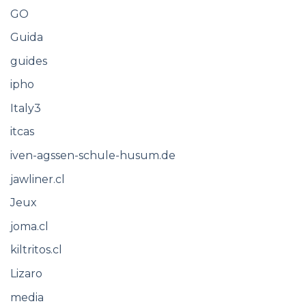
GO
Guida
guides
ipho
Italy3
itcas
iven-agssen-schule-husum.de
jawliner.cl
Jeux
joma.cl
kiltritos.cl
Lizaro
media