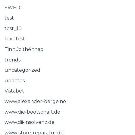
SWED
test
test_10
text test
Tin tức thể thao
trends
uncategorized
updates
Vistabet
www.alexander-berge.no
www.die-bootschaft.de
www.dii-insolvenz.de
www.istore-reparatur.de