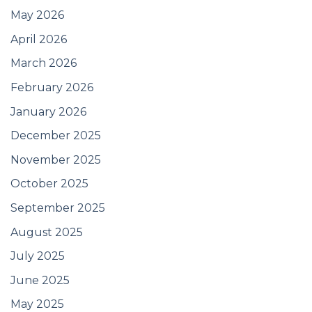
May 2026
April 2026
March 2026
February 2026
January 2026
December 2025
November 2025
October 2025
September 2025
August 2025
July 2025
June 2025
May 2025