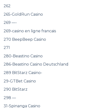
262
265-GoldRun Casino
269 —-
269-casino en ligne francais
270 BeepBeep Casino
271
280-Beastino Casino
286-Beastino Casino Deutschland
289 BitStarz Casino-
29-GTBet Casino
290 BitStarz
298 —
31-Spinanga Casino