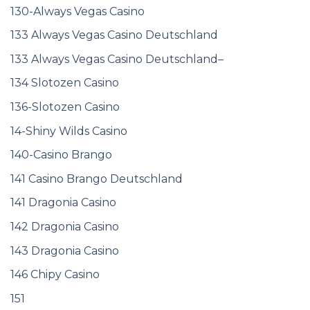
130-Always Vegas Casino
133 Always Vegas Casino Deutschland
133 Always Vegas Casino Deutschland–
134 Slotozen Casino
136-Slotozen Casino
14-Shiny Wilds Casino
140-Casino Brango
141 Casino Brango Deutschland
141 Dragonia Casino
142 Dragonia Casino
143 Dragonia Casino
146 Chipy Casino
151