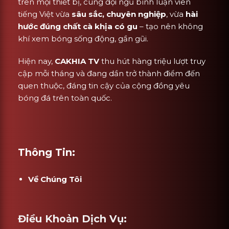
trên mọi thiết bị, cùng đội ngũ bình luận viên
tiếng Việt vừa
sâu sắc, chuyên nghiệp
, vừa
hài
hước đúng chất cà khịa có gu
– tạo nên không
khí xem bóng sống động, gần gũi.
Hiện nay,
CAKHIA TV
thu hút hàng triệu lượt truy
cập mỗi tháng và đang dần trở thành điểm đến
quen thuộc, đáng tin cậy của cộng đồng yêu
bóng đá trên toàn quốc.
Thông Tin:
Về Chúng Tôi
Điều Khoản Dịch Vụ: