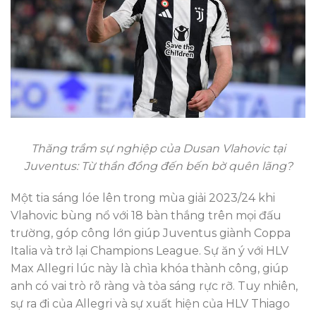
Thăng trầm sự nghiệp của Dusan Vlahovic tại
Juventus: Từ thần đồng đến bến bờ quên lãng?
Một tia sáng lóe lên trong mùa giải 2023/24 khi
Vlahovic bùng nổ với 18 bàn thắng trên mọi đấu
trường, góp công lớn giúp Juventus giành Coppa
Italia và trở lại Champions League. Sự ăn ý với HLV
Max Allegri lúc này là chìa khóa thành công, giúp
anh có vai trò rõ ràng và tỏa sáng rực rỡ. Tuy nhiên,
sự ra đi của Allegri và sự xuất hiện của HLV Thiago