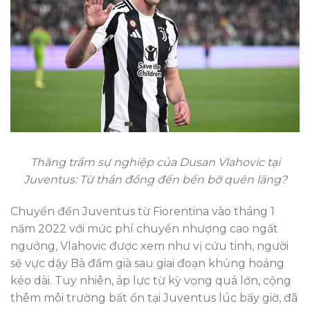
Thăng trầm sự nghiệp của Dusan Vlahovic tại
Juventus: Từ thần đồng đến bến bờ quên lãng?
Chuyển đến Juventus từ Fiorentina vào tháng 1
năm 2022 với mức phí chuyển nhượng cao ngất
ngưởng, Vlahovic được xem như vị cứu tinh, người
sẽ vực dậy Bà đầm già sau giai đoạn khủng hoảng
kéo dài. Tuy nhiên, áp lực từ kỳ vọng quá lớn, cộng
thêm môi trường bất ổn tại Juventus lúc bấy giờ, đã