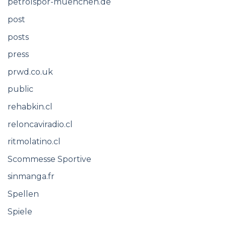
petrolspor-muenchen.de
post
posts
press
prwd.co.uk
public
rehabkin.cl
reloncaviradio.cl
ritmolatino.cl
Scommesse Sportive
sinmanga.fr
Spellen
Spiele