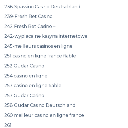
236-Spassino Casino Deutschland
239-Fresh Bet Casino
242 Fresh Bet Casino –
242-wyplacalne kasyna internetowe
245-meilleurs casinos en ligne
251 casino en ligne france fiable
252 Gudar Casino
254 casino en ligne
257 casino en ligne fiable
257 Gudar Casino
258 Gudar Casino Deutschland
260 meilleur casino en ligne france
261