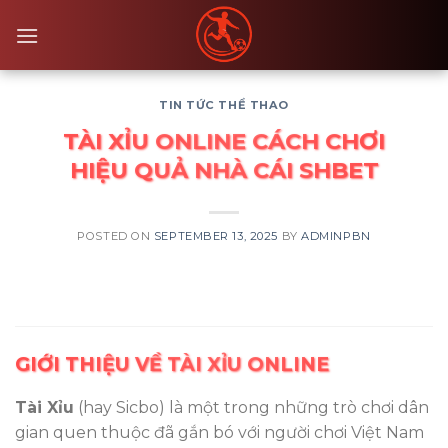
Skip
to
content
TIN TỨC THỂ THAO
TÀI XỈU ONLINE CÁCH CHƠI
HIỆU QUẢ NHÀ CÁI SHBET
POSTED ON
SEPTEMBER 13, 2025
BY
ADMINPBN
GIỚI THIỆU VỀ TÀI XỈU ONLINE
Tài Xỉu
(hay Sicbo) là một trong những trò chơi dân
gian quen thuộc đã gắn bó với người chơi Việt Nam