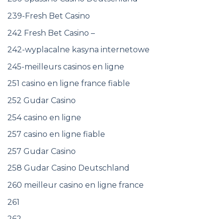
239-Fresh Bet Casino
242 Fresh Bet Casino –
242-wyplacalne kasyna internetowe
245-meilleurs casinos en ligne
251 casino en ligne france fiable
252 Gudar Casino
254 casino en ligne
257 casino en ligne fiable
257 Gudar Casino
258 Gudar Casino Deutschland
260 meilleur casino en ligne france
261
262