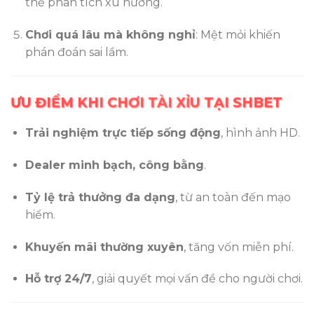
thế phân tích xu hướng.
Chơi quá lâu mà không nghỉ
: Mệt mỏi khiến
phán đoán sai lầm.
ƯU ĐIỂM KHI CHƠI TÀI XỈU TẠI SHBET
Trải nghiệm trực tiếp sống động
, hình ảnh HD.
Dealer minh bạch, công bằng
.
Tỷ lệ trả thưởng đa dạng
, từ an toàn đến mạo
hiểm.
Khuyến mãi thường xuyên
, tăng vốn miễn phí.
Hỗ trợ 24/7
, giải quyết mọi vấn đề cho người chơi.