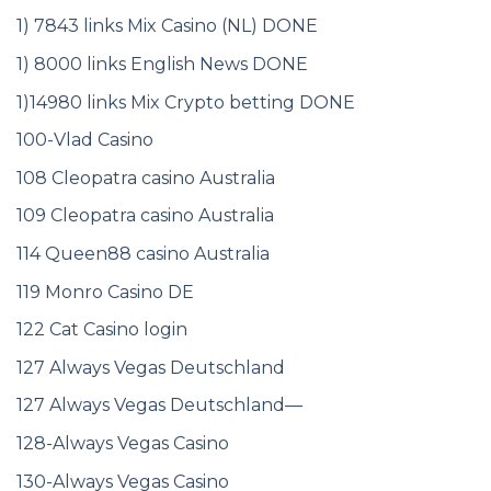
1) 7843 links Mix Casino (NL) DONE
1) 8000 links English News DONE
1)14980 links Mix Crypto betting DONE
100-Vlad Casino
108 Cleopatra casino Australia
109 Cleopatra casino Australia
114 Queen88 casino Australia
119 Monro Casino DE
122 Cat Casino login
127 Always Vegas Deutschland
127 Always Vegas Deutschland—
128-Always Vegas Casino
130-Always Vegas Casino