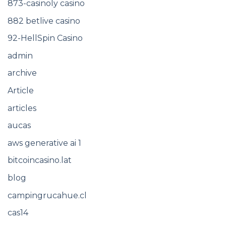
873-casinoly casino
882 betlive casino
92-HellSpin Casino
admin
archive
Article
articles
aucas
aws generative ai 1
bitcoincasino.lat
blog
campingrucahue.cl
cas14