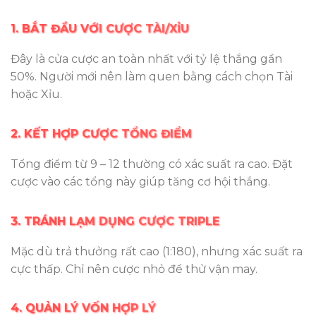
1. BẮT ĐẦU VỚI CƯỢC TÀI/XỈU
Đây là cửa cược an toàn nhất với tỷ lệ thắng gần
50%. Người mới nên làm quen bằng cách chọn Tài
hoặc Xỉu.
2. KẾT HỢP CƯỢC TỔNG ĐIỂM
Tổng điểm từ 9 – 12 thường có xác suất ra cao. Đặt
cược vào các tổng này giúp tăng cơ hội thắng.
3. TRÁNH LẠM DỤNG CƯỢC TRIPLE
Mặc dù trả thưởng rất cao (1:180), nhưng xác suất ra
cực thấp. Chỉ nên cược nhỏ để thử vận may.
4. QUẢN LÝ VỐN HỢP LÝ