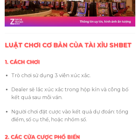
LUẬT CHƠI CƠ BẢN CỦA TÀI XỈU SHBET
1. CÁCH CHƠI
Trò chơi sử dụng 3 viên xúc xắc.
Dealer sẽ lắc xúc xắc trong hộp kín và công bố
kết quả sau mỗi ván.
Người chơi đặt cược vào kết quả dự đoán: tổng
điểm, số cụ thể, hoặc nhóm số.
2. CÁC CỬA CƯỢC PHỔ BIẾN