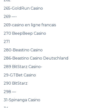
265-GoldRun Casino
269 —-
269-casino en ligne francais
270 BeepBeep Casino
271
280-Beastino Casino
286-Beastino Casino Deutschland
289 BitStarz Casino-
29-GTBet Casino
290 BitStarz
298 —
31-Spinanga Casino