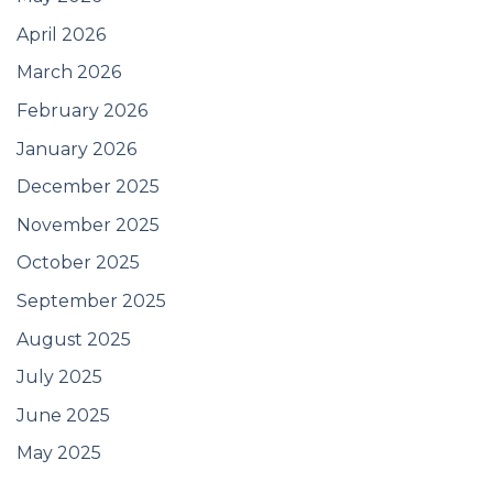
April 2026
March 2026
February 2026
January 2026
December 2025
November 2025
October 2025
September 2025
August 2025
July 2025
June 2025
May 2025