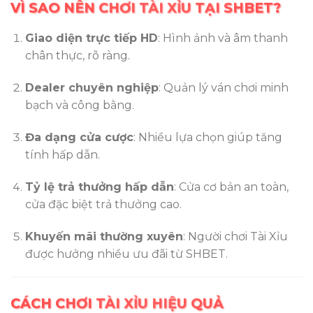
VÌ SAO NÊN CHƠI TÀI XỈU TẠI SHBET?
Giao diện trực tiếp HD
: Hình ảnh và âm thanh
chân thực, rõ ràng.
Dealer chuyên nghiệp
: Quản lý ván chơi minh
bạch và công bằng.
Đa dạng cửa cược
: Nhiều lựa chọn giúp tăng
tính hấp dẫn.
Tỷ lệ trả thưởng hấp dẫn
: Cửa cơ bản an toàn,
cửa đặc biệt trả thưởng cao.
Khuyến mãi thường xuyên
: Người chơi Tài Xỉu
được hưởng nhiều ưu đãi từ SHBET.
CÁCH CHƠI TÀI XỈU HIỆU QUẢ