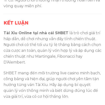
→ Có. Người chơi thường nhận thưởng hoàn tiền và
vòng quay miễn phí.
KẾT LUẬN
Tài Xỉu Online tại nhà cái SHBET
là trò chơi giải trí
hấp dẫn, dễ chơi nhưng vẫn đầy tính chiến thuật.
Người chơi có thể tối ưu tỷ lệ thắng bằng cách chọn
cửa cược an toàn, quản lý vốn hợp lý và áp dụng các
chiến thuật như Martingale, Fibonacci hay
D’Alembert.
SHBET mang đến môi trường live casino minh bạch,
công bằng và hiện đại, giúp người chơi yên tâm tận
hưởng từng ván Tài Xỉu. Hãy áp dụng bí quyết
quản lý vốn thông minh và biết dừng đúng lúc để
vừa giải trí, vừa có cơ hội thắng lớn.