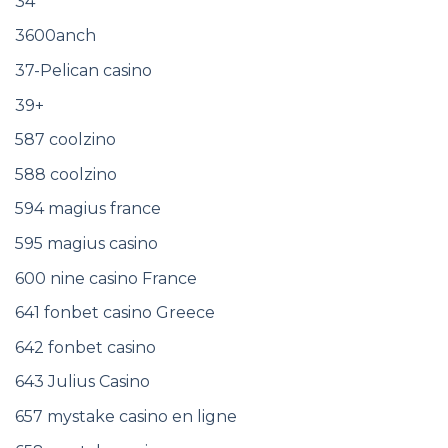
34
3600anch
37-Pelican casino
39+
587 coolzino
588 coolzino
594 magius france
595 magius casino
600 nine casino France
641 fonbet casino Greece
642 fonbet casino
643 Julius Casino
657 mystake casino en ligne