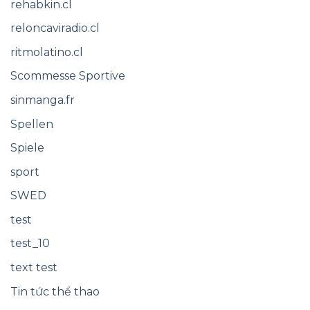
rehabkin.cl
reloncaviradio.cl
ritmolatino.cl
Scommesse Sportive
sinmanga.fr
Spellen
Spiele
sport
SWED
test
test_10
text test
Tin tức thể thao