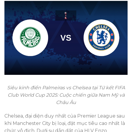
Siêu kinh điển Palmeiras vs Chelsea tại Tứ kết FIFA
Club World Cup 2025: Cuộc chiến giữa Nam Mỹ và
Châu Âu
Chelsea, đại diện duy nhất của Premier League sau
khi Manchester City bị loại, đặt mục tiêu cao nhất là
chức vô địch. Dưới sự dẫn dắt của HLV Enzo