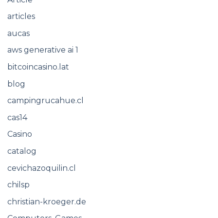
articles
aucas
aws generative ai 1
bitcoincasino.lat
blog
campingrucahue.cl
cas14
Casino
catalog
cevichazoquilin.cl
chilsp
christian-kroeger.de