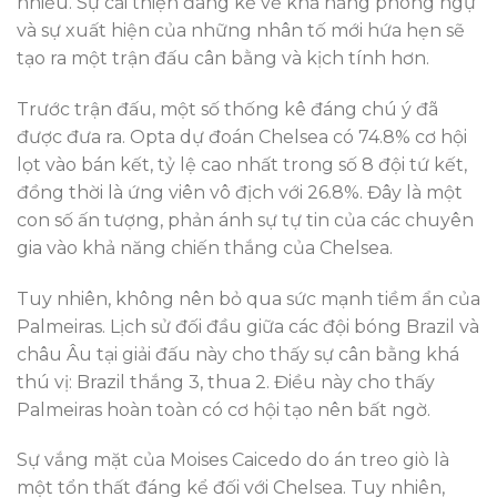
nhiều. Sự cải thiện đáng kể về khả năng phòng ngự
và sự xuất hiện của những nhân tố mới hứa hẹn sẽ
tạo ra một trận đấu cân bằng và kịch tính hơn.
Trước trận đấu, một số thống kê đáng chú ý đã
được đưa ra. Opta dự đoán Chelsea có 74.8% cơ hội
lọt vào bán kết, tỷ lệ cao nhất trong số 8 đội tứ kết,
đồng thời là ứng viên vô địch với 26.8%. Đây là một
con số ấn tượng, phản ánh sự tự tin của các chuyên
gia vào khả năng chiến thắng của Chelsea.
Tuy nhiên, không nên bỏ qua sức mạnh tiềm ẩn của
Palmeiras. Lịch sử đối đầu giữa các đội bóng Brazil và
châu Âu tại giải đấu này cho thấy sự cân bằng khá
thú vị: Brazil thắng 3, thua 2. Điều này cho thấy
Palmeiras hoàn toàn có cơ hội tạo nên bất ngờ.
Sự vắng mặt của Moises Caicedo do án treo giò là
một tổn thất đáng kể đối với Chelsea. Tuy nhiên,