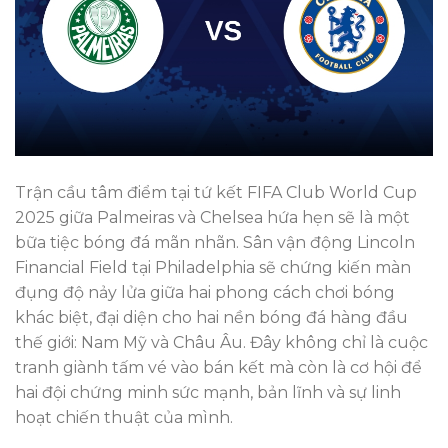
Trận cầu tâm điểm tại tứ kết FIFA Club World Cup
2025 giữa Palmeiras và Chelsea hứa hẹn sẽ là một
bữa tiệc bóng đá mãn nhãn. Sân vận động Lincoln
Financial Field tại Philadelphia sẽ chứng kiến màn
đụng độ nảy lửa giữa hai phong cách chơi bóng
khác biệt, đại diện cho hai nền bóng đá hàng đầu
thế giới: Nam Mỹ và Châu Âu. Đây không chỉ là cuộc
tranh giành tấm vé vào bán kết mà còn là cơ hội để
hai đội chứng minh sức mạnh, bản lĩnh và sự linh
hoạt chiến thuật của mình.