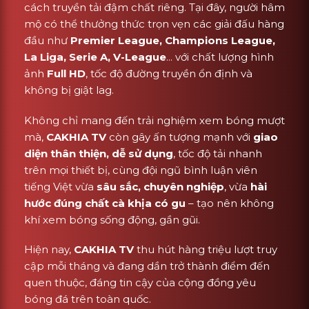
cách truyền tải đậm chất riêng. Tại đây, người hâm
mộ có thể thưởng thức trọn vẹn các giải đấu hàng
đầu như
Premier League, Champions League,
La Liga, Serie A, V-League
... với chất lượng hình
ảnh
Full HD
, tốc độ đường truyền ổn định và
không bị giật lag.
Không chỉ mang đến trải nghiệm xem bóng mượt
mà,
CAKHIA TV
còn gây ấn tượng mạnh với
giao
diện thân thiện, dễ sử dụng
, tốc độ tải nhanh
trên mọi thiết bị, cùng đội ngũ bình luận viên
tiếng Việt vừa
sâu sắc, chuyên nghiệp
, vừa
hài
hước đúng chất cà khịa có gu
– tạo nên không
khí xem bóng sống động, gần gũi.
Hiện nay,
CAKHIA TV
thu hút hàng triệu lượt truy
cập mỗi tháng và đang dần trở thành điểm đến
quen thuộc, đáng tin cậy của cộng đồng yêu
bóng đá trên toàn quốc.