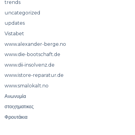
trends
uncategorized
updates
Vistabet
www.alexander-berge.no
www.die-bootschaft.de
www.dii-insolvenz.de
www.istore-reparatur.de
www.smalokalt.no
Ανωνυμία
στοιχηματικες
Φρουτάκια