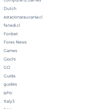
Computers, Games
Dutch
estacionaraucania.cl
fenedi.cl
Fonbet
Forex News
Games
Giochi
GO
Guida
guides
ipho
Italy3