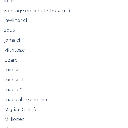
itcas
iven-agssen-schule-husum.de
jawliner.cl
Jeux
joma.cl
kiltritos.cl
Lizaro
media
media111
media22
medicalsexcenter.cl
Migliori Casinò
Millioner