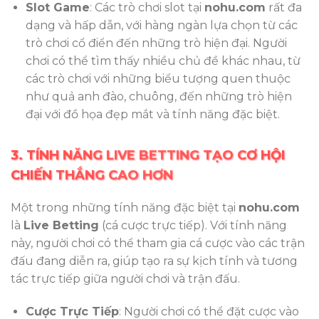
Slot Game
: Các trò chơi slot tại
nohu.com
rất đa
dạng và hấp dẫn, với hàng ngàn lựa chọn từ các
trò chơi cổ điển đến những trò hiện đại. Người
chơi có thể tìm thấy nhiều chủ đề khác nhau, từ
các trò chơi với những biểu tượng quen thuộc
như quả anh đào, chuông, đến những trò hiện
đại với đồ họa đẹp mắt và tính năng đặc biệt.
3.
TÍNH NĂNG LIVE BETTING TẠO CƠ HỘI
CHIẾN THẮNG CAO HƠN
Một trong những tính năng đặc biệt tại
nohu.com
là
Live Betting
(cá cược trực tiếp). Với tính năng
này, người chơi có thể tham gia cá cược vào các trận
đấu đang diễn ra, giúp tạo ra sự kịch tính và tương
tác trực tiếp giữa người chơi và trận đấu.
Cược Trực Tiếp
: Người chơi có thể đặt cược vào