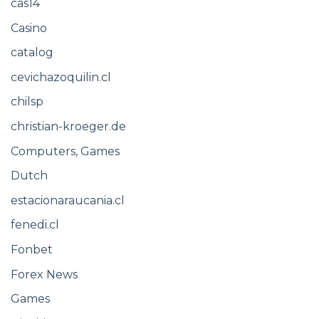
cas14
Casino
catalog
cevichazoquilin.cl
chilsp
christian-kroeger.de
Computers, Games
Dutch
estacionaraucania.cl
fenedi.cl
Fonbet
Forex News
Games