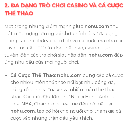
2.
ĐA DẠNG TRÒ CHƠI CASINO VÀ CÁ CƯỢC
THỂ THAO
Một trong những điểm mạnh giúp
nohu.com
thu
hút một lượng lớn người chơi chính là sự đa dạng
trong các trò chơi và các dịch vụ cá cược mà nhà cái
này cung cấp. Từ cá cược thể thao, casino trực
tuyến, đến các trò chơi slot hấp dẫn,
nohu.com
đáp
ứng nhu cầu của mọi người chơi.
Cá Cược Thể Thao
:
nohu.com
cung cấp cá cược
cho nhiều môn thể thao nổi bật như bóng đá,
bóng rổ, tennis, đua xe và nhiều môn thể thao
khác. Các giải đấu lớn như Ngoại Hạng Anh, La
Liga, NBA, Champions League đều có mặt tại
nohu.com
, tạo cơ hội cho người chơi tham gia cá
cược vào những trận đấu yêu thích.