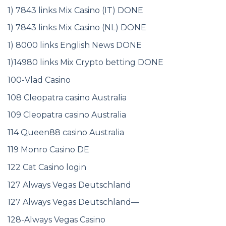
1) 7843 links Mix Casino (IT) DONE
1) 7843 links Mix Casino (NL) DONE
1) 8000 links English News DONE
1)14980 links Mix Crypto betting DONE
100-Vlad Casino
108 Cleopatra casino Australia
109 Cleopatra casino Australia
114 Queen88 casino Australia
119 Monro Casino DE
122 Cat Casino login
127 Always Vegas Deutschland
127 Always Vegas Deutschland—
128-Always Vegas Casino