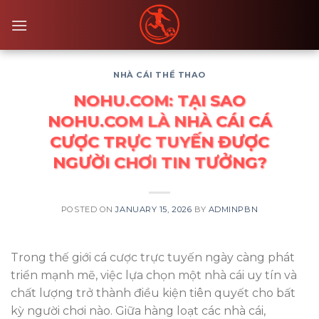
Skip
to
content
NHÀ CÁI THỂ THAO
NOHU.COM: TẠI SAO
NOHU.COM LÀ NHÀ CÁI CÁ
CƯỢC TRỰC TUYẾN ĐƯỢC
NGƯỜI CHƠI TIN TƯỞNG?
POSTED ON
JANUARY 15, 2026
BY
ADMINPBN
Trong thế giới cá cược trực tuyến ngày càng phát
triển mạnh mẽ, việc lựa chọn một nhà cái uy tín và
chất lượng trở thành điều kiện tiên quyết cho bất
kỳ người chơi nào. Giữa hàng loạt các nhà cái,