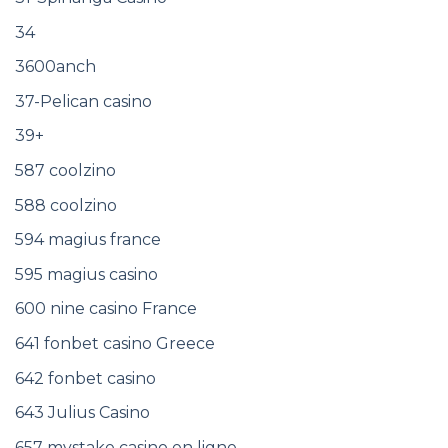
34
3600anch
37-Pelican casino
39+
587 coolzino
588 coolzino
594 magius france
595 magius casino
600 nine casino France
641 fonbet casino Greece
642 fonbet casino
643 Julius Casino
657 mystake casino en ligne