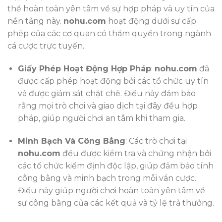
thể hoàn toàn yên tâm về sự hợp pháp và uy tín của
nền tảng này.
nohu.com
hoạt động dưới sự cấp
phép của các cơ quan có thẩm quyền trong ngành
cá cược trực tuyến.
Giấy Phép Hoạt Động Hợp Pháp
:
nohu.com
đã
được cấp phép hoạt động bởi các tổ chức uy tín
và được giám sát chặt chẽ. Điều này đảm bảo
rằng mọi trò chơi và giao dịch tại đây đều hợp
pháp, giúp người chơi an tâm khi tham gia.
Minh Bạch Và Công Bằng
: Các trò chơi tại
nohu.com
đều được kiểm tra và chứng nhận bởi
các tổ chức kiểm định độc lập, giúp đảm bảo tính
công bằng và minh bạch trong mỗi ván cược.
Điều này giúp người chơi hoàn toàn yên tâm về
sự công bằng của các kết quả và tỷ lệ trả thưởng.