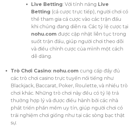
Live Betting
: Với tính năng
Live
Betting
(cá cược trực tiếp), người chơi có
thể tham gia cá cược vào các trận đấu
khi chúng đang diễn ra. Các tỷ lệ cược tại
nohu.com
được cập nhật liên tục trong
suốt trận đấu, giúp người chơi theo dõi
và điều chỉnh cược của mình một cách
dễ dàng.
Trò Chơi Casino
:
nohu.com
cung cấp đầy đủ
các trò chơi casino trực tuyến nổi tiếng như
Blackjack, Baccarat, Poker, Roulette, và nhiều trò
chơi khác. Những trò chơi này đều có tỷ lệ trả
thưởng hợp lý và được điều hành bởi các nhà
phát triển phần mềm uy tín, giúp người chơi có
trải nghiệm chơi giống như tại các sòng bạc thật
sự.