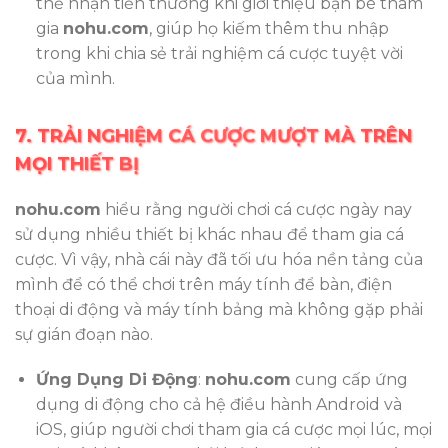
thể nhận tiền thưởng khi giới thiệu bạn bè tham
gia
nohu.com
, giúp họ kiếm thêm thu nhập
trong khi chia sẻ trải nghiệm cá cược tuyệt vời
của mình.
7.
TRẢI NGHIỆM CÁ CƯỢC MƯỢT MÀ TRÊN
MỌI THIẾT BỊ
nohu.com
hiểu rằng người chơi cá cược ngày nay
sử dụng nhiều thiết bị khác nhau để tham gia cá
cược. Vì vậy, nhà cái này đã tối ưu hóa nền tảng của
mình để có thể chơi trên máy tính để bàn, điện
thoại di động và máy tính bảng mà không gặp phải
sự gián đoạn nào.
Ứng Dụng Di Động
:
nohu.com
cung cấp ứng
dụng di động cho cả hệ điều hành Android và
iOS, giúp người chơi tham gia cá cược mọi lúc, mọi