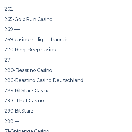
262
265-GoldRun Casino
269 —-
269-casino en ligne francais
270 BeepBeep Casino
271
280-Beastino Casino
286-Beastino Casino Deutschland
289 BitStarz Casino-
29-GTBet Casino
290 BitStarz
298 —
31-Spinanga Casino