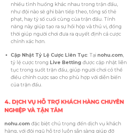
nhiều tình huống khác nhau trong trận đấu,
như đội nào sẽ ghi bàn tiếp theo, tổng số thẻ
phạt, hay tỷ số cuối cùng của trận đấu. Tính
năng này giúp tạo ra sự hồi hộp và thú vị, đồng
thời giúp người chơi đưa ra quyết định cá cược
chính xác hơn.
Cập Nhật Tỷ Lệ Cược Liên Tục
: Tại
nohu.com
,
tỷ lệ cược trong
Live Betting
được cập nhật liên
tục trong suốt trận đấu, giúp người chơi có thể
điều chỉnh cược sao cho phù hợp với diễn biến
của trận đấu.
4.
DỊCH VỤ HỖ TRỢ KHÁCH HÀNG CHUYÊN
NGHIỆP VÀ TẬN TÂM
nohu.com
đặc biệt chú trọng đến dịch vụ khách
hàng, với đội ngũ hỗ trợ luôn sẵn sàng giúp đỡ