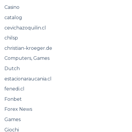
Casino
catalog
cevichazoquilin.cl
chilsp
christian-kroeger.de
Computers, Games
Dutch
estacionaraucania.cl
fenedi.cl
Fonbet
Forex News
Games
Giochi