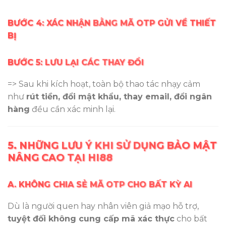
BƯỚC 4: XÁC NHẬN BẰNG MÃ OTP GỬI VỀ THIẾT
BỊ
BƯỚC 5: LƯU LẠI CÁC THAY ĐỔI
=> Sau khi kích hoạt, toàn bộ thao tác nhạy cảm
như
rút tiền, đổi mật khẩu, thay email, đổi ngân
hàng
đều cần xác minh lại.
5. NHỮNG LƯU Ý KHI SỬ DỤNG BẢO MẬT
NÂNG CAO TẠI HI88
A. KHÔNG CHIA SẺ MÃ OTP CHO BẤT KỲ AI
Dù là người quen hay nhân viên giả mạo hỗ trợ,
tuyệt đối không cung cấp mã xác thực
cho bất