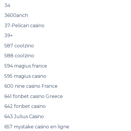
34
3600anch
37-Pelican casino
39+
587 coolzino
588 coolzino
594 magius france
595 magius casino
600 nine casino France
641 fonbet casino Greece
642 fonbet casino
643 Julius Casino
657 mystake casino en ligne