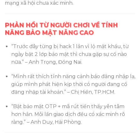
mạng xã hội chưa xác minh.
PHẢN HỒI TỪ NGƯỜI CHƠI VỀ TÍNH
NĂNG BẢO MẬT NÂNG CAO
“Trước đây từng bị hack 1 lần vì lộ mật khẩu, từ
ngày bật 2 lớp bảo mật thì chưa gặp sự cố nào
nữa.” – Anh Trọng, Đồng Nai.
“Mình rất thích tính năng cảnh báo đăng nhập lạ,
giúp mình phát hiện kịp thời có người đang cố
đăng nhập tài khoản.” – Chị Hiền, TP.HCM.
“Bật bảo mật OTP + mã rút tiền thấy yên tâm
hơn hẳn. Mỗi lần giao dịch đều có xác minh rõ
ràng.” – Anh Duy, Hải Phòng.