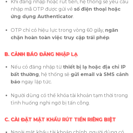
Khi đăng nhập hoặc rút tiền, hệ thống sẽ yêu cầu
nhập mã OTP được gửi về
số điện thoại hoặc
ứng dụng Authenticator
.
OTP chỉ có hiệu lực trong vòng 60 giây,
ngăn
chặn hoàn toàn việc truy cập trái phép
.
B. CẢNH BÁO ĐĂNG NHẬP LẠ
Nếu có đăng nhập từ
thiết bị lạ hoặc địa chỉ IP
bất thường
, hệ thống sẽ
gửi email và SMS cảnh
báo
ngay lập tức.
Người dùng có thể khóa tài khoản tạm thời trong
tình huống nghi ngờ bị tấn công.
C. CÀI ĐẶT MẬT KHẨU RÚT TIỀN RIÊNG BIỆT
Ngoài mật khẩu tài khoản chính, người dùng có