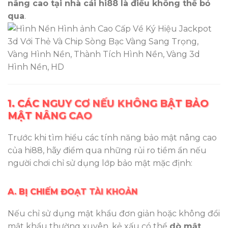
nâng cao tại nhà cái hi88 là điều không thể bỏ
qua
.
1. CÁC NGUY CƠ NẾU KHÔNG BẬT BẢO
MẬT NÂNG CAO
Trước khi tìm hiểu các tính năng bảo mật nâng cao
của hi88, hãy điểm qua những rủi ro tiềm ẩn nếu
người chơi chỉ sử dụng lớp bảo mật mặc định:
A. BỊ CHIẾM ĐOẠT TÀI KHOẢN
Nếu chỉ sử dụng mật khẩu đơn giản hoặc không đổi
mật khẩu thường xuyên, kẻ xấu có thể
dò mật