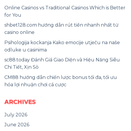
Online Casinos vs Traditional Casinos Which is Better
for You
shbet128.com hướng dẫn rút tiền nhanh nhất từ
casino online
Psihologija kockanja Kako emocije utječu na naše
odluke u casinima
sc88.today Đánh Giá Giao Diện và Hiệu Năng Siêu
Chi Tiết, Xịn Sò
CM88 hướng dẫn chiến lược bonus tối đa, tối ưu
hóa lợi nhuận chơi cá cược
ARCHIVES
July 2026
June 2026