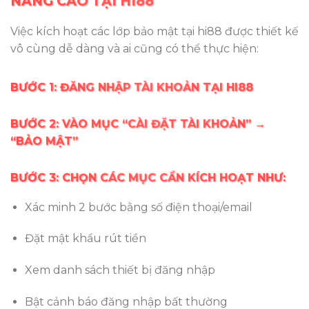
NÂNG CAO TẠI HI88
Việc kích hoạt các lớp bảo mật tại hi88 được thiết kế
vô cùng dễ dàng và ai cũng có thể thực hiện:
BƯỚC 1: ĐĂNG NHẬP TÀI KHOẢN TẠI HI88
BƯỚC 2: VÀO MỤC “CÀI ĐẶT TÀI KHOẢN” →
“BẢO MẬT”
BƯỚC 3: CHỌN CÁC MỤC CẦN KÍCH HOẠT NHƯ:
Xác minh 2 bước bằng số điện thoại/email
Đặt mật khẩu rút tiền
Xem danh sách thiết bị đăng nhập
Bật cảnh báo đăng nhập bất thường