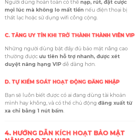
Người dùng hoàn toàn có thể
nạp, rút, đặt cược
mọi lúc mà không lo mất tiền
nếu điện thoại bị
thất lạc hoặc sử dụng wifi công cộng.
C. TĂNG UY TÍN KHI TRỞ THÀNH THÀNH VIÊN VIP
Những người dùng bật đầy đủ bảo mật nâng cao
thường được
ưu tiên hỗ trợ nhanh, được xét
duyệt nâng hạng VIP
dễ dàng hơn.
D. TỰ KIỂM SOÁT HOẠT ĐỘNG ĐĂNG NHẬP
Bạn sẽ luôn biết được có ai đang dùng tài khoản
mình hay không, và có thể chủ động
đăng xuất từ
xa chỉ bằng 1 nút bấm
.
4. HƯỚNG DẪN KÍCH HOẠT BẢO MẬT