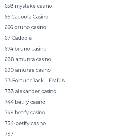
658 mystake casino
66 Cadoola Casino
666 bruno casino
67 Cadoola
674 bruno casino
688 amunra casino
690 amunra casino
73 FortuneJack – EMD N
733 alexander casino
744 betify casino
749 betify casino
754-betify casino
757