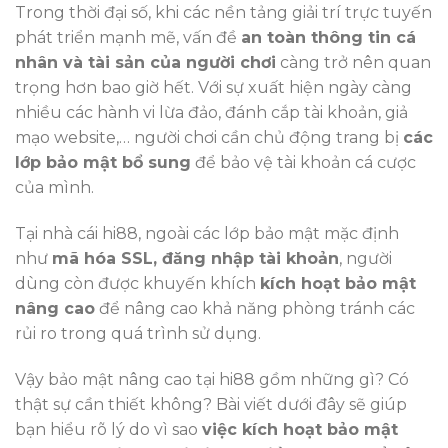
Trong thời đại số, khi các nền tảng giải trí trực tuyến
phát triển mạnh mẽ, vấn đề
an toàn thông tin cá
nhân và tài sản của người chơi
càng trở nên quan
trọng hơn bao giờ hết. Với sự xuất hiện ngày càng
nhiều các hành vi lừa đảo, đánh cắp tài khoản, giả
mạo website,… người chơi cần chủ động trang bị
các
lớp bảo mật bổ sung
để bảo vệ tài khoản cá cược
của mình.
Tại nhà cái hi88, ngoài các lớp bảo mật mặc định
như
mã hóa SSL, đăng nhập tài khoản
, người
dùng còn được khuyến khích
kích hoạt bảo mật
nâng cao
để nâng cao khả năng phòng tránh các
rủi ro trong quá trình sử dụng.
Vậy bảo mật nâng cao tại hi88 gồm những gì? Có
thật sự cần thiết không? Bài viết dưới đây sẽ giúp
bạn hiểu rõ lý do vì sao
việc kích hoạt bảo mật