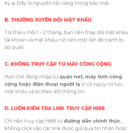
kỳ ai. Đây là nguyên tắc vàng trong bảo mật.
B. THƯỜNG XUYÊN ĐỔI MẬT KHẨU
Tối thiểu mỗi 1 – 2 tháng, bạn nên thay đổi mật khẩu
tài khoản và mật khẩu rút tiền một lần để tránh bị
dò quét.
C. KHÔNG TRUY CẬP TỪ MÁY CÔNG CỘNG
Hạn chế đăng nhập từ
quán net, máy tính công
cộng hoặc điện thoại người lạ
vì có nguy cơ lưu
mật khẩu và bị theo dõi thông tin.
D. LUÔN KIỂM TRA LINK TRUY CẬP HI88
Chỉ nên truy cập hi88 từ
đường dẫn chính thức
,
không click vào các link được gửi qua tin nhắn hoặc