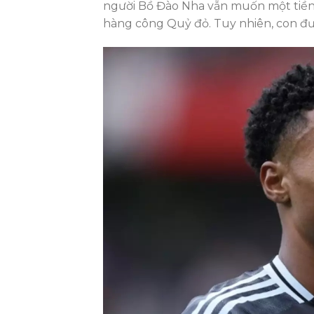
người Bồ Đào Nha vẫn muốn một tiền
hàng công Quỷ đỏ. Tuy nhiên, con đư