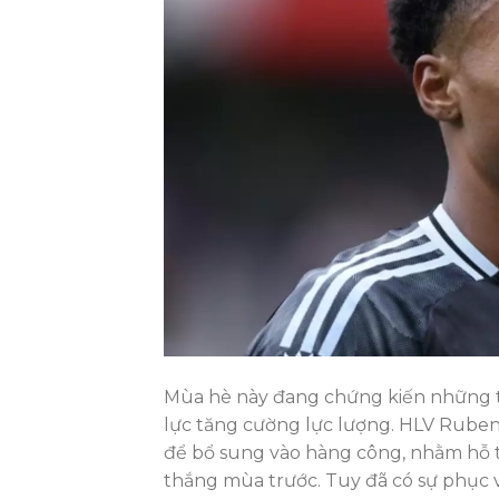
Mùa hè này đang chứng kiến những t
lực tăng cường lực lượng. HLV Ruben
để bổ sung vào hàng công, nhằm hỗ t
thắng mùa trước. Tuy đã có sự phụ