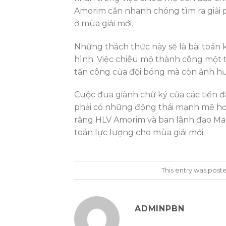
Amorim cần nhanh chóng tìm ra giả
ở mùa giải mới.
Những thách thức này sẽ là bài toán 
hình. Việc chiêu mộ thành công một
tấn công của đội bóng mà còn ảnh hư
Cuộc đua giành chữ ký của các tiền đ
phải có những động thái mạnh mẽ h
rằng HLV Amorim và ban lãnh đạo Man 
toán lực lượng cho mùa giải mới.
This entry was post
ADMINPBN