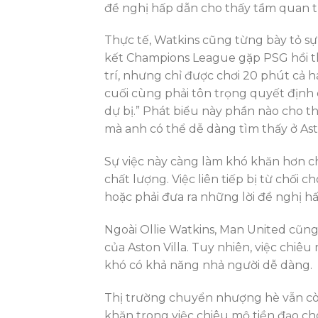
đề nghị hấp dẫn cho thấy tầm quan trọ
Thực tế, Watkins cũng từng bày tỏ sự 
kết Champions League gặp PSG hồi thán
trí, nhưng chỉ được chơi 20 phút cả ha
cuối cùng phải tôn trọng quyết định c
dự bị.” Phát biểu này phần nào cho t
mà anh có thể dễ dàng tìm thấy ở Asto
Sự việc này càng làm khó khăn hơn c
chất lượng. Việc liên tiếp bị từ chối
hoặc phải đưa ra những lời đề nghị h
Ngoài Ollie Watkins, Man United cũn
của Aston Villa. Tuy nhiên, việc chiê
khó có khả năng nhả người dễ dàng.
Thị trường chuyển nhượng hè vẫn còn
khăn trong việc chiêu mộ tiền đạo c