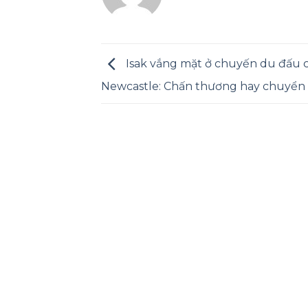
Isak vắng mặt ở chuyến du đấu 
Newcastle: Chấn thương hay chuyể