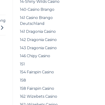
14-Shiny Wilds Casino
140-Casino Brango
141 Casino Brango
ọng
Deutschland
141 Dragonia Casino
142 Dragonia Casino
143 Dragonia Casino
146 Chipy Casino
151
154 Fairspin Casino
158
158 Fairspin Casino
162 Wizebets Casino
162-Wizebets Casino