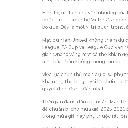
Hiện tại, ưu tiên chuyển nhượng của
những mục tiêu như Victor Osimhen h
bỏ qua. Đây là một vị trí quan trọng,
Mặc dù Man United không tham dự đấ
League, FA Cup và League Cup vẫn rấ
gian Onana vắng mặt có thể khiến đội
mộ chắc chắn không mong muốn.
Việc lựa chọn thủ môn dự bị sẽ phụ 
khả năng thích nghi với lối chơi của 
quyết định đúng đắn nhất.
Thời gian đang dần rút ngắn. Man Uni
để chuẩn bị cho mùa giải 2025-2026 
trong mùa giải này phụ thuộc rất lớn 