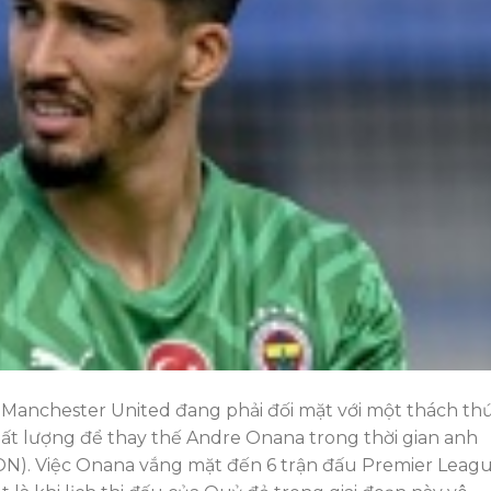
 Manchester United đang phải đối mặt với một thách th
t lượng để thay thế Andre Onana trong thời gian anh
N). Việc Onana vắng mặt đến 6 trận đấu Premier Leag