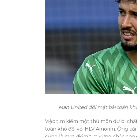
Man United đối mặt bài toán kh
Việc tìm kiếm một thủ môn dự bị chất
toán khó đối với HLV Amorim. Ông cầ
cũng là một điểm tựa vững chắc cho đ