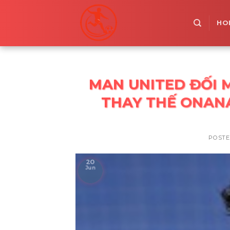
Skip
to
HO
content
MAN UNITED ĐỐI M
THAY THẾ ONANA
POST
20
Jun