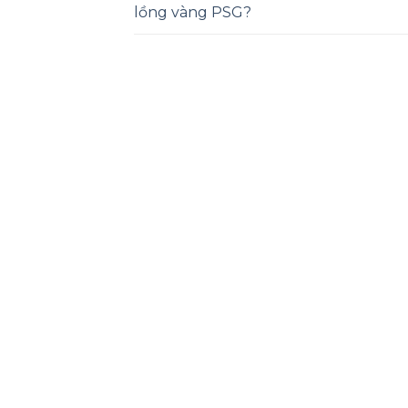
lồng vàng PSG?