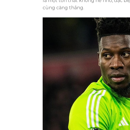
là một tổn thất không hề nhỏ, đặc biệt
cùng căng thẳng.