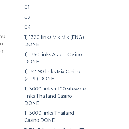
01
02
04
đầu
1) 1320 links Mix Mix (ENG)
an
DONE
ng
1) 1350 links Arabic Casino
DONE
1) 157190 links Mix Casino
ả
(2-PL) DONE
1) 3000 links + 100 sitewide
links Thailand Casino
DONE
1) 3000 links Thailand
Casino DONE