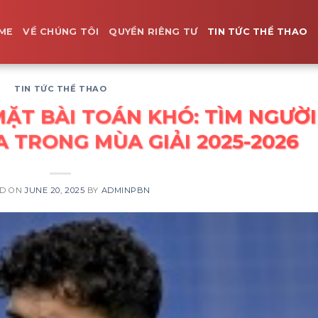
ME
VỀ CHÚNG TÔI
QUYỀN RIÊNG TƯ
TIN TỨC THỂ THAO
TIN TỨC THỂ THAO
ẶT BÀI TOÁN KHÓ: TÌM NGƯỜI
 TRONG MÙA GIẢI 2025-2026
ED ON
JUNE 20, 2025
BY
ADMINPBN