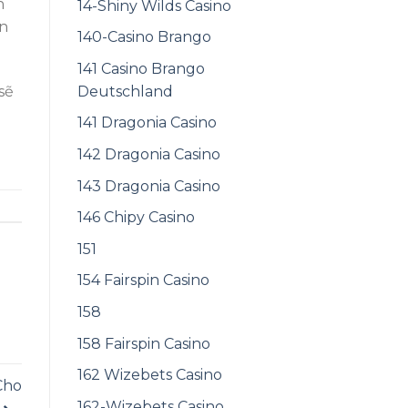
h
14-Shiny Wilds Casino
ẩn
140-Casino Brango
141 Casino Brango
sẽ
Deutschland
141 Dragonia Casino
142 Dragonia Casino
143 Dragonia Casino
146 Chipy Casino
151
154 Fairspin Casino
158
158 Fairspin Casino
162 Wizebets Casino
Cho
162-Wizebets Casino