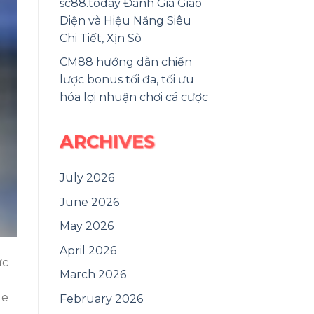
sc88.today Đánh Giá Giao
Diện và Hiệu Năng Siêu
Chi Tiết, Xịn Sò
CM88 hướng dẫn chiến
lược bonus tối đa, tối ưu
hóa lợi nhuận chơi cá cược
ARCHIVES
July 2026
June 2026
May 2026
April 2026
ức
March 2026
ue
February 2026