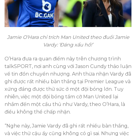
Jamie O’Hara chỉ trích Man United theo đuổi Jamie
Vardy: ‘Đáng xấu hổ!’
O’Hara đưa ra quan điểm này trên chương trình
talkSPORT, nơi anh cùng với Jason Cundy thảo luận
về tin đồn chuyển nhượng. Anh thừa nhận Vardy đã
ghi được rất nhiều bàn thắng tại Premier League và
xứng đáng được thử sức ở một đội bóng lớn. Tuy
nhiên, việc một đội bóng tầm cỡ Man United lại
nhắm đến một cầu thủ như Vardy, theo O’Hara, là
điều không thể chấp nhận.
“Nghe này, Jamie Vardy đã ghi rất nhiều bàn thắng,
và việc thử cậu ấy cũng không có gì sai. Nhưng việc