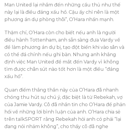
Man United lại nhắm đến những cầu thủ như thế
này lại là điều đáng xấu hổ. Cậu ấy chỉ nên là một
phương án dự phòng thôi”, O’Hara nhấn mạnh.
Thậm chí, O’Hara còn cho biết nếu anh là người
điều hành Tottenham, anh sẵn sàng đưa Vardy về
để làm phương án dự bị, tạo đột biến khi vào sân và
có thể đá chính nếu ghi bàn. Nhưng anh khẳng
định việc Man United để mắt đến Vardy vì không
tìm được chân sút nào tốt hơn là một điều “đáng
xấu hổ”.
Quan điểm thẳng thắn này của O’Hara đã nhanh
chóng thu hút sự chú ý, đặc biệt là từ Rebekah, vợ
của Jamie Vardy. Cô đã nhắn tin cho O’Hara để phản
hồi về những lời bình luận của anh. O’Hara chia sẻ
trên talkSPORT rằng Rebekah hỏi anh có phải “lại
đang nói nhảm không”, cho thấy cô đã nghe