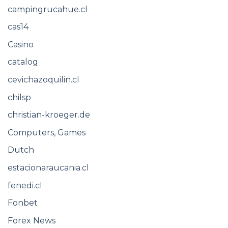
campingrucahue.cl
cas14
Casino
catalog
cevichazoquilin.cl
chilsp
christian-kroeger.de
Computers, Games
Dutch
estacionaraucania.cl
fenedi.cl
Fonbet
Forex News