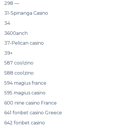
298 —
31-Spinanga Casino
34
3600anch
37-Pelican casino
39+
587 coolzino
588 coolzino
594 magius france
595 magius casino
600 nine casino France
641 fonbet casino Greece
642 fonbet casino