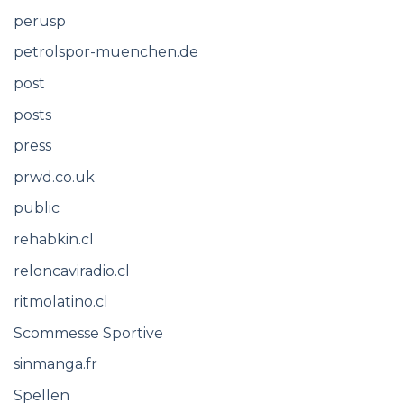
perusp
petrolspor-muenchen.de
post
posts
press
prwd.co.uk
public
rehabkin.cl
reloncaviradio.cl
ritmolatino.cl
Scommesse Sportive
sinmanga.fr
Spellen