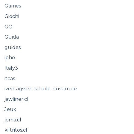
Games
Giochi
GO
Guida
guides
ipho
Italy3
itcas
iven-agssen-schule-husum.de
jawliner.cl
Jeux
joma.cl
kiltritos.cl