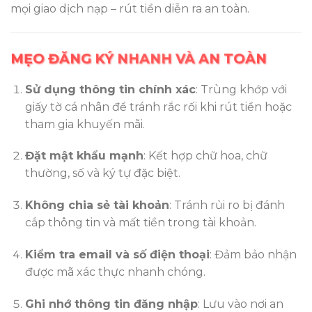
mọi giao dịch nạp – rút tiền diễn ra an toàn.
MẸO ĐĂNG KÝ NHANH VÀ AN TOÀN
Sử dụng thông tin chính xác
: Trùng khớp với
giấy tờ cá nhân để tránh rắc rối khi rút tiền hoặc
tham gia khuyến mãi.
Đặt mật khẩu mạnh
: Kết hợp chữ hoa, chữ
thường, số và ký tự đặc biệt.
Không chia sẻ tài khoản
: Tránh rủi ro bị đánh
cắp thông tin và mất tiền trong tài khoản.
Kiểm tra email và số điện thoại
: Đảm bảo nhận
được mã xác thực nhanh chóng.
Ghi nhớ thông tin đăng nhập
: Lưu vào nơi an