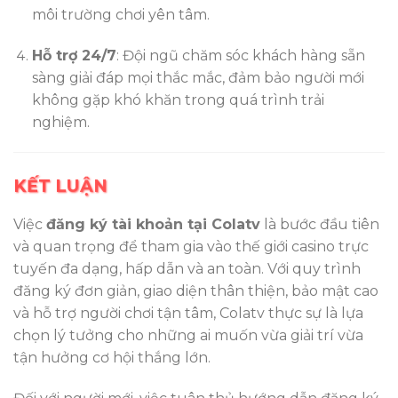
môi trường chơi yên tâm.
Hỗ trợ 24/7
: Đội ngũ chăm sóc khách hàng sẵn
sàng giải đáp mọi thắc mắc, đảm bảo người mới
không gặp khó khăn trong quá trình trải
nghiệm.
KẾT LUẬN
Việc
đăng ký tài khoản tại Colatv
là bước đầu tiên
và quan trọng để tham gia vào thế giới casino trực
tuyến đa dạng, hấp dẫn và an toàn. Với quy trình
đăng ký đơn giản, giao diện thân thiện, bảo mật cao
và hỗ trợ người chơi tận tâm, Colatv thực sự là lựa
chọn lý tưởng cho những ai muốn vừa giải trí vừa
tận hưởng cơ hội thắng lớn.