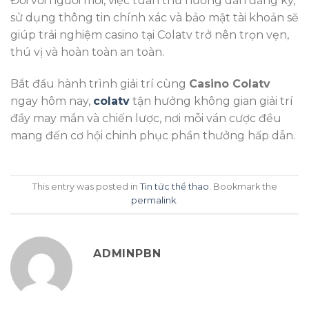
Đối với người mới, việc tuân thủ hướng dẫn đăng ký,
sử dụng thông tin chính xác và bảo mật tài khoản sẽ
giúp trải nghiệm casino tại Colatv trở nên trọn vẹn,
thú vị và hoàn toàn an toàn.
Bắt đầu hành trình giải trí cùng
Casino Colatv
ngay hôm nay,
colatv
tận hưởng không gian giải trí
đầy may mắn và chiến lược, nơi mỗi ván cược đều
mang đến cơ hội chinh phục phần thưởng hấp dẫn.
This entry was posted in
Tin tức thể thao
. Bookmark the
permalink
.
ADMINPBN