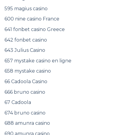
595 magius casino
600 nine casino France
641 fonbet casino Greece
642 fonbet casino
643 Julius Casino
657 mystake casino en ligne
658 mystake casino
66 Cadoola Casino
666 bruno casino
67 Cadoola
674 bruno casino
688 amunra casino
690 amunra casino