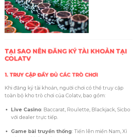
TẠI SAO NÊN ĐĂNG KÝ TÀI KHOẢN TẠI
COLATV
1. TRUY CẬP ĐẦY ĐỦ CÁC TRÒ CHƠI
Khi đăng ký tài khoản, người chơi có thể truy cập
toàn bộ kho trò chơi của Colatv, bao gồm:
Live Casino
: Baccarat, Roulette, Blackjack, Sicbo
với dealer trực tiếp.
Game bài truyền thống
: Tiến lên miền Nam, Xì