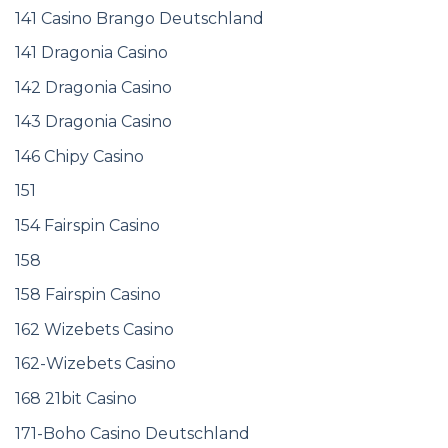
141 Casino Brango Deutschland
141 Dragonia Casino
142 Dragonia Casino
143 Dragonia Casino
146 Chipy Casino
151
154 Fairspin Casino
158
158 Fairspin Casino
162 Wizebets Casino
162-Wizebets Casino
168 21bit Casino
171-Boho Casino Deutschland