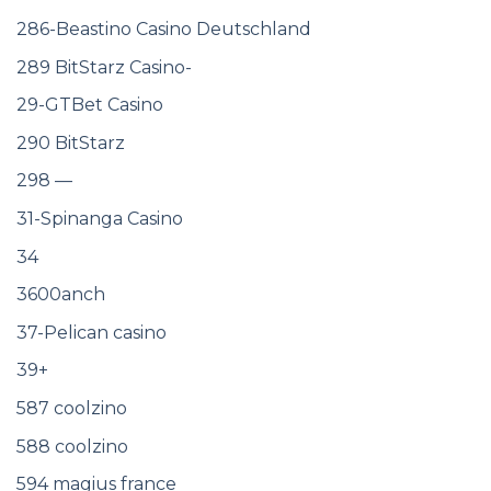
286-Beastino Casino Deutschland
289 BitStarz Casino-
29-GTBet Casino
290 BitStarz
298 —
31-Spinanga Casino
34
3600anch
37-Pelican casino
39+
587 coolzino
588 coolzino
594 magius france