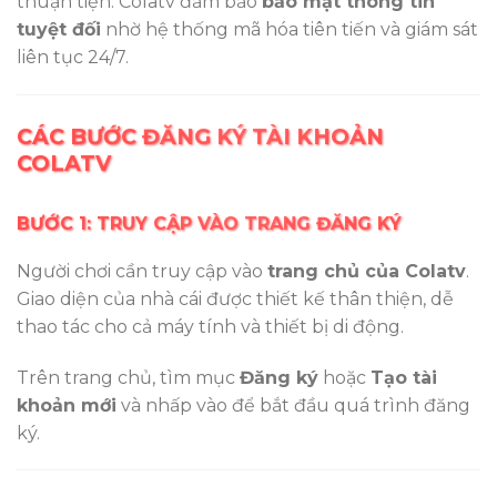
thuận tiện. Colatv đảm bảo
bảo mật thông tin
tuyệt đối
nhờ hệ thống mã hóa tiên tiến và giám sát
liên tục 24/7.
CÁC BƯỚC ĐĂNG KÝ TÀI KHOẢN
COLATV
BƯỚC 1: TRUY CẬP VÀO TRANG ĐĂNG KÝ
Người chơi cần truy cập vào
trang chủ của Colatv
.
Giao diện của nhà cái được thiết kế thân thiện, dễ
thao tác cho cả máy tính và thiết bị di động.
Trên trang chủ, tìm mục
Đăng ký
hoặc
Tạo tài
khoản mới
và nhấp vào để bắt đầu quá trình đăng
ký.