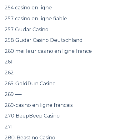
254 casino en ligne
257 casino en ligne fiable
257 Gudar Casino
258 Gudar Casino Deutschland
260 meilleur casino en ligne france
261
262
265-GoldRun Casino
269 —-
269-casino en ligne francais
270 BeepBeep Casino
271
280-Beastino Casino