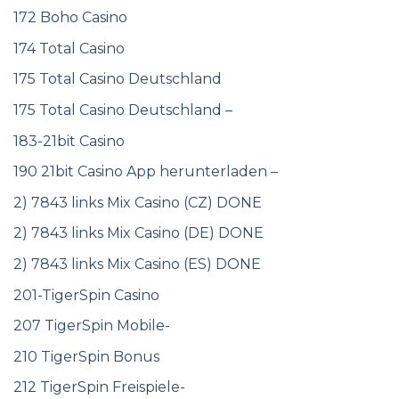
172 Boho Casino
174 Total Casino
175 Total Casino Deutschland
175 Total Casino Deutschland –
183-21bit Casino
190 21bit Casino App herunterladen –
2) 7843 links Mix Casino (CZ) DONE
2) 7843 links Mix Casino (DE) DONE
2) 7843 links Mix Casino (ES) DONE
201-TigerSpin Casino
207 TigerSpin Mobile-
210 TigerSpin Bonus
212 TigerSpin Freispiele-