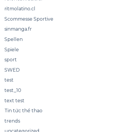
ritmolatino.cl
Scommesse Sportive
sinmanga.fr
Spellen
Spiele
sport
SWED
test
test_10
text test
Tin tức thể thao
trends
uncategorized