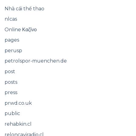
Nhà cái thể thao
nlcas
Online Καζίνο
pages
perusp
petrolspor-muenchen.de
post
posts
press
prwd.co.uk
public
rehabkin.cl
reloncaviradio.cl