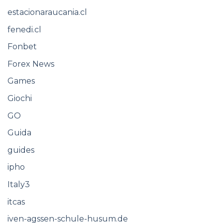
estacionaraucania.cl
fenedi.cl
Fonbet
Forex News
Games
Giochi
GO
Guida
guides
ipho
Italy3
itcas
iven-agssen-schule-husum.de