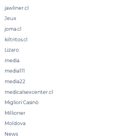
jawliner.cl
Jeux
joma.cl
kiltritos.cl
Lizaro
media
media111
media22
medicalsexcenter.cl
Migliori Casinò
Millioner
Moldova
News