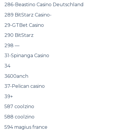
286-Beastino Casino Deutschland
289 BitStarz Casino-
29-GTBet Casino
290 BitStarz
298 —
31-Spinanga Casino
34
3600anch
37-Pelican casino
39+
587 coolzino
588 coolzino
594 magius france