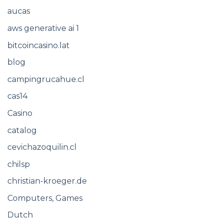
aucas
aws generative ai 1
bitcoincasino.lat
blog
campingrucahue.cl
cas14
Casino
catalog
cevichazoquilin.cl
chilsp
christian-kroeger.de
Computers, Games
Dutch