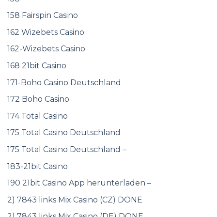
158 Fairspin Casino
162 Wizebets Casino
162-Wizebets Casino
168 21bit Casino
171-Boho Casino Deutschland
172 Boho Casino
174 Total Casino
175 Total Casino Deutschland
175 Total Casino Deutschland –
183-21bit Casino
190 21bit Casino App herunterladen –
2) 7843 links Mix Casino (CZ) DONE
2) 7843 links Mix Casino (DE) DONE