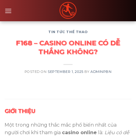
Skip
to
content
TIN TỨC THỂ THAO
F168 – CASINO ONLINE CÓ DỄ
THẮNG KHÔNG?
POSTED ON
SEPTEMBER 1, 2025
BY
ADMINPBN
GIỚI THIỆU
Một trong những thắc mắc phổ biến nhất của
người chơi khi tham gia
casino online
là:
Liệu có dễ