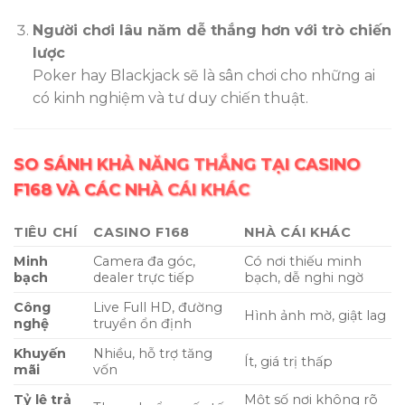
Người chơi lâu năm dễ thắng hơn với trò chiến
lược
Poker hay Blackjack sẽ là sân chơi cho những ai
có kinh nghiệm và tư duy chiến thuật.
SO SÁNH KHẢ NĂNG THẮNG TẠI CASINO
F168 VÀ CÁC NHÀ CÁI KHÁC
TIÊU CHÍ
CASINO F168
NHÀ CÁI KHÁC
Minh
Camera đa góc,
Có nơi thiếu minh
bạch
dealer trực tiếp
bạch, dễ nghi ngờ
Công
Live Full HD, đường
Hình ảnh mờ, giật lag
nghệ
truyền ổn định
Khuyến
Nhiều, hỗ trợ tăng
Ít, giá trị thấp
mãi
vốn
Tỷ lệ trả
Một số nơi không rõ