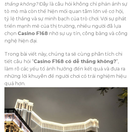
thắng không?
Đây là câu hỏi không chỉ phản ánh sự
tò mò mà còn thể hiện mối quan tâm lớn về cơ hội,
tỷ lệ thắng và sự minh bạch của trò chơi. Với sự phát
triển mạnh mẽ của thị trường, nhiều người đã lựa
chọn
Casino F168
nhờ sự uy tín, công bằng và công
nghệ hiện đại.
Trong bài viết này, chúng ta sẽ cùng phân tích chi
tiết câu hỏi “
Casino F168 có dễ thắng không?
”,
làm rõ các yếu tố ảnh hưởng đến kết quả và đưa ra
những lời khuyên để người chơi có trải nghiệm hiệu
quả hơn.