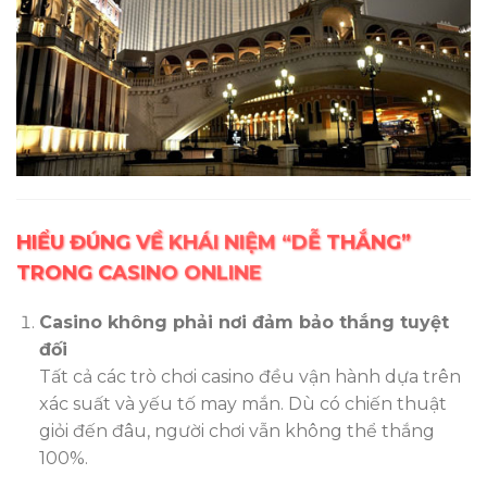
HIỂU ĐÚNG VỀ KHÁI NIỆM “DỄ THẮNG”
TRONG CASINO ONLINE
Casino không phải nơi đảm bảo thắng tuyệt
đối
Tất cả các trò chơi casino đều vận hành dựa trên
xác suất và yếu tố may mắn. Dù có chiến thuật
giỏi đến đâu, người chơi vẫn không thể thắng
100%.