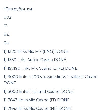
! Без рубрики
002
01
02
04
1) 1320 links Mix Mix (ENG) DONE
1) 1350 links Arabic Casino DONE
1) 157190 links Mix Casino (2-PL) DONE
1) 3000 links + 100 sitewide links Thailand Casino
DONE
1) 3000 links Thailand Casino DONE
1) 7843 links Mix Casino (IT) DONE
1) 7843 links Mix Casino (NL) DONE