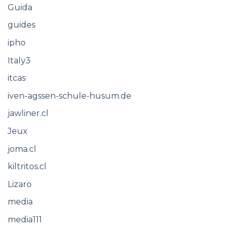
Guida
guides
ipho
Italy3
itcas
iven-agssen-schule-husum.de
jawliner.cl
Jeux
joma.cl
kiltritos.cl
Lizaro
media
media111