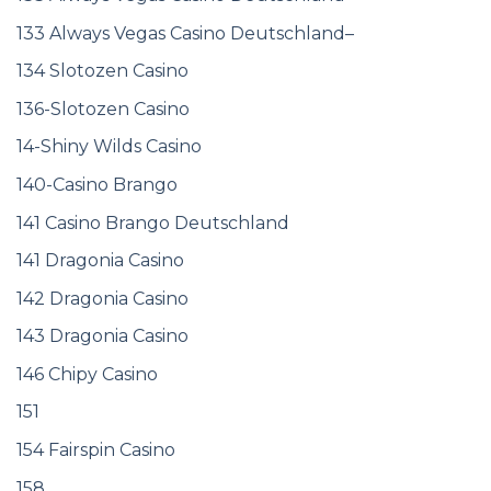
133 Always Vegas Casino Deutschland–
134 Slotozen Casino
136-Slotozen Casino
14-Shiny Wilds Casino
140-Casino Brango
141 Casino Brango Deutschland
141 Dragonia Casino
142 Dragonia Casino
143 Dragonia Casino
146 Chipy Casino
151
154 Fairspin Casino
158