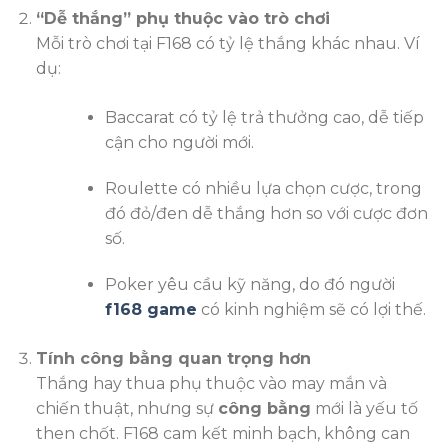
“Dễ thắng” phụ thuộc vào trò chơi
Mỗi trò chơi tại F168 có tỷ lệ thắng khác nhau. Ví
dụ:
Baccarat có tỷ lệ trả thưởng cao, dễ tiếp
cận cho người mới.
Roulette có nhiều lựa chọn cược, trong
đó đỏ/đen dễ thắng hơn so với cược đơn
số.
Poker yêu cầu kỹ năng, do đó người
f168 game
có kinh nghiệm sẽ có lợi thế.
Tính công bằng quan trọng hơn
Thắng hay thua phụ thuộc vào may mắn và
chiến thuật, nhưng sự
công bằng
mới là yếu tố
then chốt. F168 cam kết minh bạch, không can