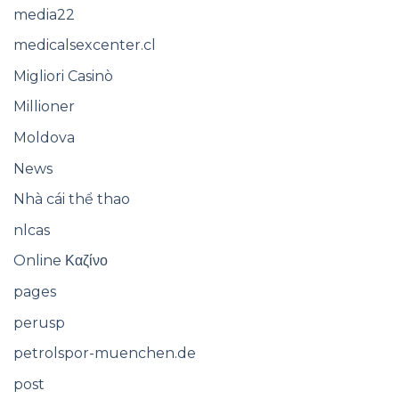
media22
medicalsexcenter.cl
Migliori Casinò
Millioner
Moldova
News
Nhà cái thể thao
nlcas
Online Καζίνο
pages
perusp
petrolspor-muenchen.de
post