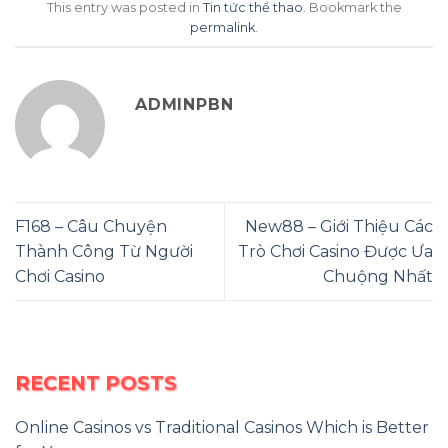
This entry was posted in
Tin tức thể thao
. Bookmark the
permalink
.
ADMINPBN
F168 – Câu Chuyện
New88 – Giới Thiệu Các
Thành Công Từ Người
Trò Chơi Casino Được Ưa
Chơi Casino
Chuộng Nhất
RECENT POSTS
Online Casinos vs Traditional Casinos Which is Better