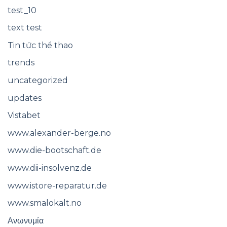
test_10
text test
Tin tức thể thao
trends
uncategorized
updates
Vistabet
www.alexander-berge.no
www.die-bootschaft.de
www.dii-insolvenz.de
www.istore-reparatur.de
www.smalokalt.no
Ανωνυμία