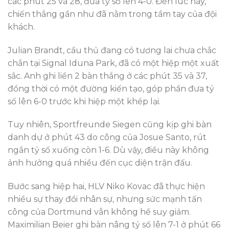
các phút 25 và 28, đưa tỷ số lên 4-0. Đến lúc này,
chiến thắng gần như đã nằm trong tầm tay của đội
khách.
Julian Brandt, cầu thủ đang có tương lai chưa chắc
chắn tại Signal Iduna Park, đã có một hiệp một xuất
sắc. Anh ghi liền 2 bàn thắng ở các phút 35 và 37,
đồng thời có một đường kiến tạo, góp phần đưa tỷ
số lên 6-0 trước khi hiệp một khép lại.
Tuy nhiên, Sportfreunde Siegen cũng kịp ghi bàn
danh dự ở phút 43 do công của Josue Santo, rút
ngắn tỷ số xuống còn 1-6. Dù vậy, điều này không
ảnh hưởng quá nhiều đến cục diện trận đấu.
Bước sang hiệp hai, HLV Niko Kovac đã thực hiện
nhiều sự thay đổi nhân sự, nhưng sức mạnh tấn
công của Dortmund vẫn không hề suy giảm.
Maximilian Beier ghi bàn nâng tỷ số lên 7-1 ở phút 66