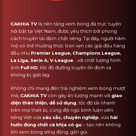
CAKHIA TV
là nền tảng xem bóng đá trực tuyến
nổi bật tại Việt Nam, được yêu thích bởi phong
cách truyền tải đậm chất riêng. Tại đây, người hâm
mộ có thể thưởng thức trọn vẹn các giải đấu hàng
đầu như
Premier League, Champions League,
La Liga, Serie A, V-League
... với chất lượng hình
ảnh
Full HD
, tốc độ đường truyền ổn định và
không bị giật lag.
Không chỉ mang đến trải nghiệm xem bóng mượt
mà,
CAKHIA TV
còn gây ấn tượng mạnh với
giao
diện thân thiện, dễ sử dụng
, tốc độ tải nhanh
trên mọi thiết bị, cùng đội ngũ bình luận viên
tiếng Việt vừa
sâu sắc, chuyên nghiệp
, vừa
hài
hước đúng chất cà khịa có gu
– tạo nên không
khí xem bóng sống động, gần gũi.