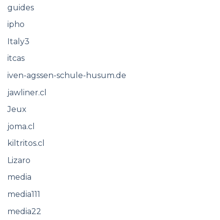
guides
ipho
Italy3
itcas
iven-agssen-schule-husum.de
jawliner.cl
Jeux
joma.cl
kiltritos.cl
Lizaro
media
media111
media22