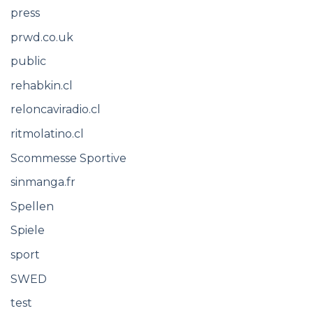
press
prwd.co.uk
public
rehabkin.cl
reloncaviradio.cl
ritmolatino.cl
Scommesse Sportive
sinmanga.fr
Spellen
Spiele
sport
SWED
test