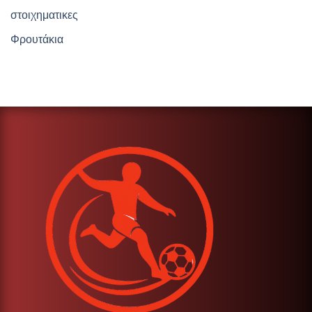
στοιχηματικες
Φρουτάκια