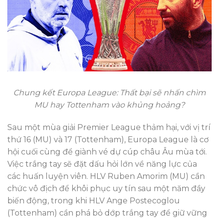
Chung kết Europa League: Thất bại sẽ nhấn chìm
MU hay Tottenham vào khủng hoảng?
Sau một mùa giải Premier League thảm hại, với vị trí
thứ 16 (MU) và 17 (Tottenham), Europa League là cơ
hội cuối cùng để giành vé dự cúp châu Âu mùa tới.
Việc trắng tay sẽ đặt dấu hỏi lớn về năng lực của
các huấn luyện viên. HLV Ruben Amorim (MU) cần
chức vô địch để khôi phục uy tín sau một năm đầy
biến động, trong khi HLV Ange Postecoglou
(Tottenham) cần phá bỏ dớp trắng tay để giữ vững