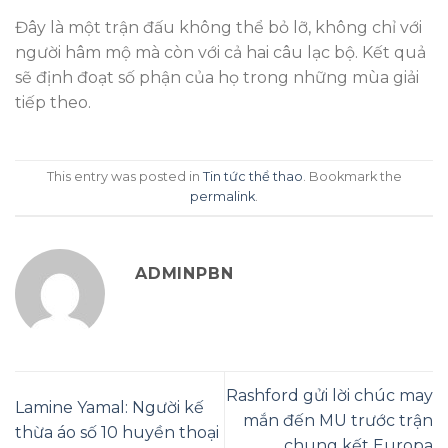
Đây là một trận đấu không thể bỏ lỡ, không chỉ với
người hâm mộ mà còn với cả hai câu lạc bộ. Kết quả
sẽ định đoạt số phận của họ trong những mùa giải
tiếp theo.
This entry was posted in
Tin tức thể thao
. Bookmark the
permalink
.
ADMINPBN
Rashford gửi lời chúc may
Lamine Yamal: Người kế
mắn đến MU trước trận
thừa áo số 10 huyền thoại
chung kết Europa