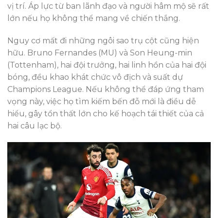
vị trí. Áp lực từ ban lãnh đạo và người hâm mộ sẽ rất
lớn nếu họ không thể mang về chiến thắng.
Nguy cơ mất đi những ngôi sao trụ cột cũng hiện
hữu. Bruno Fernandes (MU) và Son Heung-min
(Tottenham), hai đội trưởng, hai linh hồn của hai đội
bóng, đều khao khát chức vô địch và suất dự
Champions League. Nếu không thể đáp ứng tham
vọng này, việc họ tìm kiếm bến đỗ mới là điều dễ
hiểu, gây tổn thất lớn cho kế hoạch tái thiết của cả
hai câu lạc bộ.