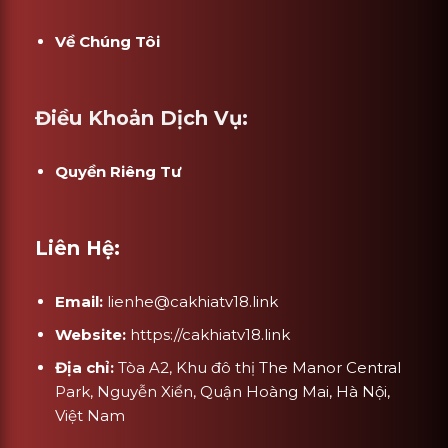
Về Chúng Tôi
Điều Khoản Dịch Vụ:
Quyền Riêng Tư
Liên Hệ:
Email:
lienhe@cakhiatv18.link
Website:
https://cakhiatv18.link
Địa chỉ:
Tòa A2, Khu đô thị The Manor Central
Park, Nguyễn Xiển, Quận Hoàng Mai, Hà Nội,
Việt Nam