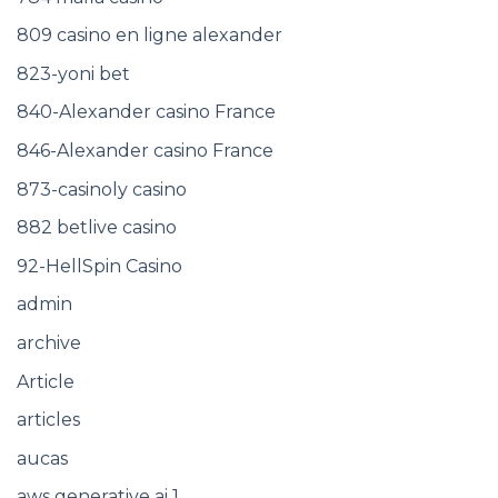
809 casino en ligne alexander
823-yoni bet
840-Alexander casino France
846-Alexander casino France
873-casinoly casino
882 betlive casino
92-HellSpin Casino
admin
archive
Article
articles
aucas
aws generative ai 1