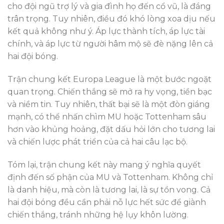
cho đội ngũ trợ lý và gia đình họ đến cổ vũ, là đáng
trân trọng. Tuy nhiên, điều đó khó lòng xoa dịu nếu
kết quả không như ý. Áp lực thành tích, áp lực tài
chính, và áp lực từ người hâm mộ sẽ đè nặng lên cả
hai đội bóng.
Trận chung kết Europa League là một bước ngoặt
quan trọng. Chiến thắng sẽ mở ra hy vọng, tiền bạc
và niềm tin. Tuy nhiên, thất bại sẽ là một đòn giáng
mạnh, có thể nhấn chìm MU hoặc Tottenham sâu
hơn vào khủng hoảng, đặt dấu hỏi lớn cho tương lai
và chiến lược phát triển của cả hai câu lạc bộ.
Tóm lại, trận chung kết này mang ý nghĩa quyết
định đến số phận của MU và Tottenham. Không chỉ
là danh hiệu, mà còn là tương lai, là sự tồn vong. Cả
hai đội bóng đều cần phải nỗ lực hết sức để giành
chiến thắng, tránh những hệ lụy khôn lường.