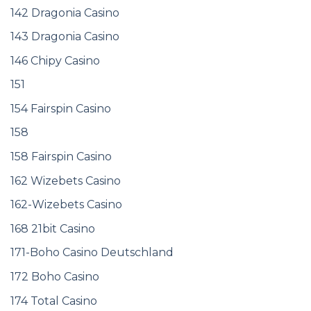
142 Dragonia Casino
143 Dragonia Casino
146 Chipy Casino
151
154 Fairspin Casino
158
158 Fairspin Casino
162 Wizebets Casino
162-Wizebets Casino
168 21bit Casino
171-Boho Casino Deutschland
172 Boho Casino
174 Total Casino