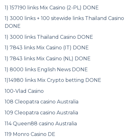
1) 157190 links Mix Casino (2-PL) DONE
1) 3000 links + 100 sitewide links Thailand Casino
DONE
1) 3000 links Thailand Casino DONE
1) 7843 links Mix Casino (IT) DONE
1) 7843 links Mix Casino (NL) DONE
1) 8000 links English News DONE
1)14980 links Mix Crypto betting DONE
100-Vlad Casino
108 Cleopatra casino Australia
109 Cleopatra casino Australia
114 Queen88 casino Australia
119 Monro Casino DE