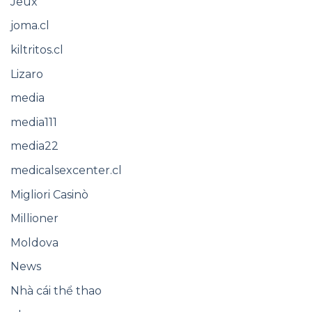
Jeux
joma.cl
kiltritos.cl
Lizaro
media
media111
media22
medicalsexcenter.cl
Migliori Casinò
Millioner
Moldova
News
Nhà cái thể thao