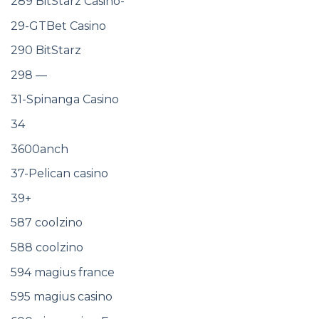
289 BitStarz Casino-
29-GTBet Casino
290 BitStarz
298 —
31-Spinanga Casino
34
3600anch
37-Pelican casino
39+
587 coolzino
588 coolzino
594 magius france
595 magius casino