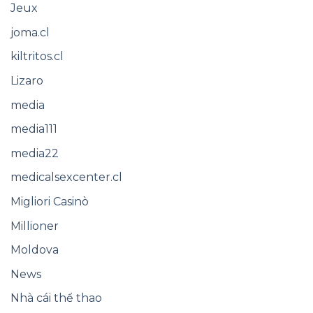
Jeux
joma.cl
kiltritos.cl
Lizaro
media
media111
media22
medicalsexcenter.cl
Migliori Casinò
Millioner
Moldova
News
Nhà cái thể thao