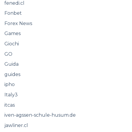
fenedi.cl
Fonbet
Forex News
Games
Giochi
GO
Guida
guides
ipho
Italy3
itcas
iven-agssen-schule-husum.de
jawliner.cl