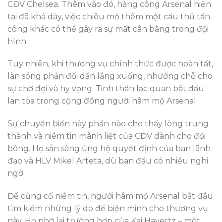
CĐV Chelsea. Thêm vào đó, hàng công Arsenal hiện
tại đã khá dày, việc chiêu mộ thêm một cầu thủ tấn
công khác có thể gây ra sự mất cân bằng trong đội
hình.
Tuy nhiên, khi thương vụ chính thức được hoàn tất,
làn sóng phản đối dần lắng xuống, nhường chỗ cho
sự chờ đợi và hy vọng. Tinh thần lạc quan bắt đầu
lan tỏa trong cộng đồng người hâm mộ Arsenal.
Sự chuyển biến này phần nào cho thấy lòng trung
thành và niềm tin mãnh liệt của CĐV dành cho đội
bóng. Họ sẵn sàng ủng hộ quyết định của ban lãnh
đạo và HLV Mikel Arteta, dù ban đầu có nhiều nghi
ngờ.
Để củng cố niềm tin, người hâm mộ Arsenal bắt đầu
tìm kiếm những lý do để biện minh cho thương vụ
này. Họ nhớ lại trường hợp của Kai Havertz – một