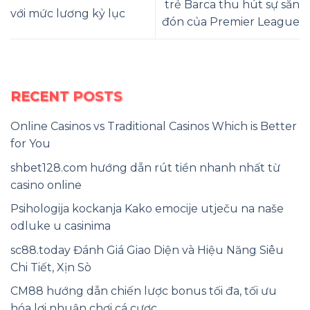
trẻ Barca thu hút sự săn
với mức lương kỷ lục
đón của Premier League
RECENT POSTS
Online Casinos vs Traditional Casinos Which is Better
for You
shbet128.com hướng dẫn rút tiền nhanh nhất từ
casino online
Psihologija kockanja Kako emocije utječu na naše
odluke u casinima
sc88.today Đánh Giá Giao Diện và Hiệu Năng Siêu
Chi Tiết, Xịn Sò
CM88 hướng dẫn chiến lược bonus tối đa, tối ưu
hóa lợi nhuận chơi cá cược