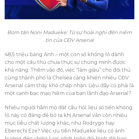
Bom tấn Noni Madueke: Từ sự hoài nghi đến niềm
tin của CĐV Arsenal
48,5 triệu bảng Anh – một con số khổng lồ dành
cho một cầu thủ chưa thực sự chứng minh được
khả năng. Thêm vào đó, việc “làm giàu” cho đối thủ
cùng thành phố là Chelsea càng khiến nhiều CĐV
Arsenal cảm thấy khó chấp nhận. Liệu đây có phải là
một canh bạc mạo hiểm của ban lãnh đạo Arsenal?
Nhiều người hâm mộ đặt câu hỏi: liệu số tiền khổng
lồ này có đáng để bỏ ra khi Arsenal vẫn còn nhiều
mục tiêu chất lượng khác, như Rodrygo hay
Eberechi Eze? Việc ưu tiên Madueke liệu có ảnh
hưởng đến chiến lược phát triển đội hình dài hạn