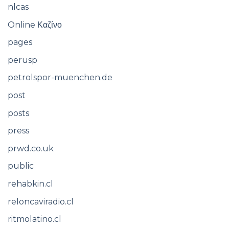
nlcas
Online Καζίνο
pages
perusp
petrolspor-muenchen.de
post
posts
press
prwd.co.uk
public
rehabkin.cl
reloncaviradio.cl
ritmolatino.cl