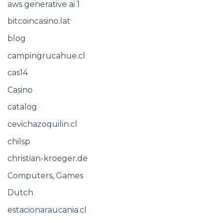
aws generative ai 1
bitcoincasino.lat
blog
campingrucahue.cl
cas14
Casino
catalog
cevichazoquilin.cl
chilsp
christian-kroeger.de
Computers, Games
Dutch
estacionaraucania.cl